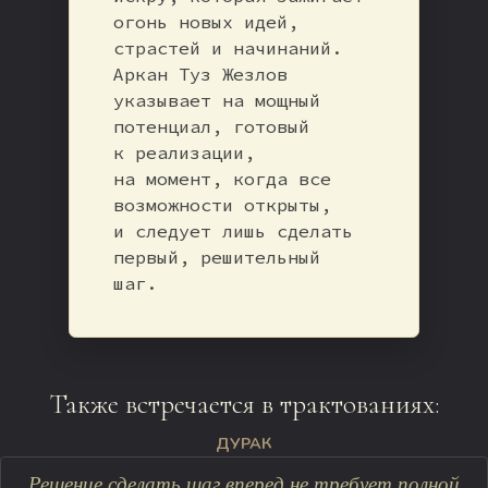
огонь новых идей,
страстей и начинаний.
Аркан Туз Жезлов
указывает на мощный
потенциал, готовый
к реализации,
на момент, когда все
возможности открыты,
и следует лишь сделать
первый, решительный
шаг.
Также встречается в трактованиях:
ДУРАК
Решение сделать шаг вперед не требует полной