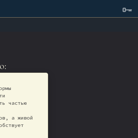
о:
ормы
ти
ть частью
ов, а живой
обствует