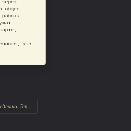
 через
в общее
 работы
ужат
карте,
енного, что
дению. Эт...