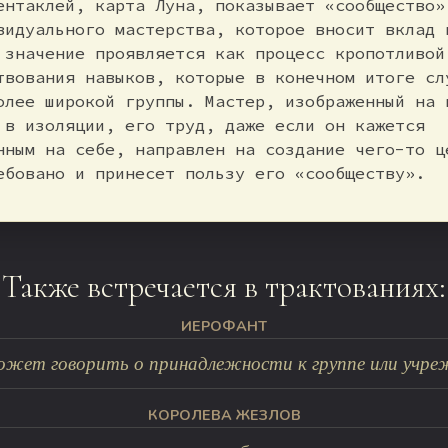
ентаклей, карта Луна, показывает «сообщество»
видуального мастерства, которое вносит вклад 
 значение проявляется как процесс кропотливой
твования навыков, которые в конечном итоге сл
олее широкой группы. Мастер, изображенный на 
 в изоляции, его труд, даже если он кажется
нным на себе, направлен на создание чего-то ц
ебовано и принесет пользу его «сообществу».
Также встречается в трактованиях:
ИЕРОФАНТ
жет говорить о принадлежности к группе или учреж
КОРОЛЕВА ЖЕЗЛОВ