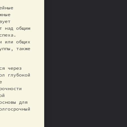
ейные
жные
вует
т над общим
спеха.
и или общих
уппы, также
ся через
ол глубокой
е
рочности
ой
основы для
олгосрочный