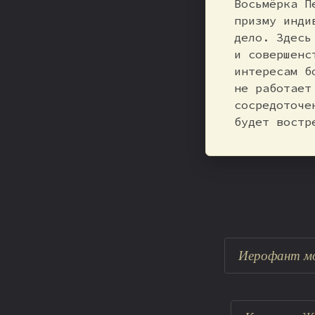
Восьмёрка П
призму инди
дело. Здесь
и совершенс
интересам б
не работает
сосредоточе
будет востр
Иерофант мо