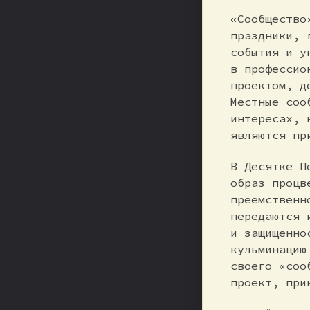
«Сообщество
праздники, 
события и у
в профессио
проектом, д
Местные соо
интересах, 
являются пр
В Десятке П
образ процв
преемственн
передаются 
и защищенно
кульминацию
своего «соо
проект, при