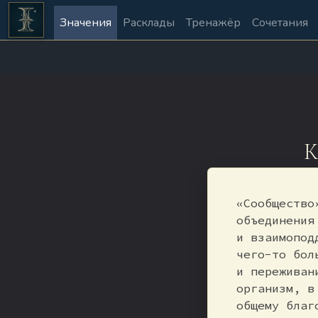
Значения
Расклады
Тренажёр
Сочетания
К
«Сообщество
объединения
и взаимопод
чего-то бол
и переживан
организм, в
общему благ