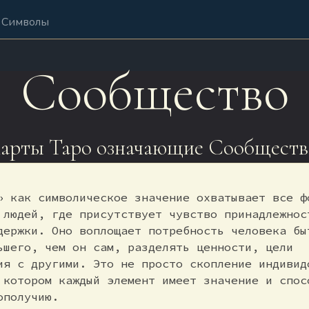
Символы
Сообщество
арты Таро означающие Сообществ
» как символическое значение охватывает все ф
 людей, где присутствует чувство принадлежнос
держки. Оно воплощает потребность человека бы
ьшего, чем он сам, разделять ценности, цели
ия с другими. Это не просто скопление индивид
 котором каждый элемент имеет значение и спос
ополучию.