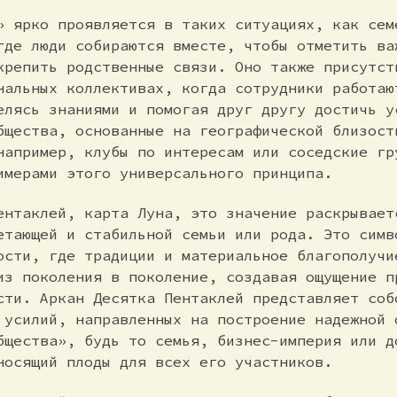
» ярко проявляется в таких ситуациях, как сем
где люди собираются вместе, чтобы отметить ва
крепить родственные связи. Оно также присутст
нальных коллективах, когда сотрудники работаю
елясь знаниями и помогая друг другу достичь у
бщества, основанные на географической близост
например, клубы по интересам или соседские гр
имерами этого универсального принципа.
ентаклей, карта Луна, это значение раскрывает
етающей и стабильной семьи или рода. Это симв
ости, где традиции и материальное благополучи
из поколения в поколение, создавая ощущение п
сти. Аркан Десятка Пентаклей представляет соб
 усилий, направленных на построение надежной 
бщества», будь то семья, бизнес-империя или д
носящий плоды для всех его участников.