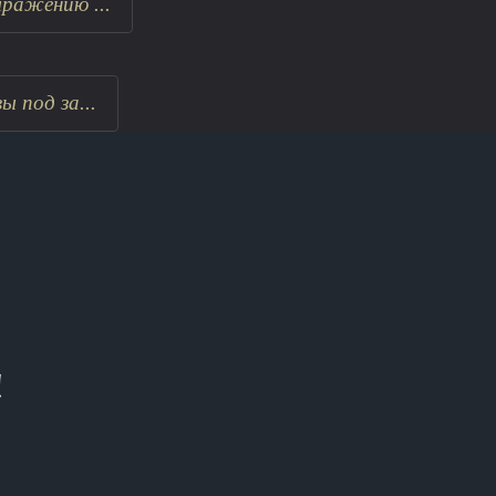
ражению ...
 под за...
!