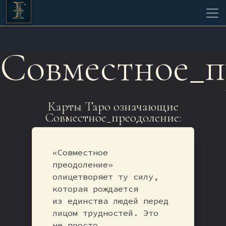
Совместное_п
Карты Таро означающие
Совместное_преодоление:
«Совместное
преодоление»
олицетворяет ту силу,
которая рождается
из единства людей перед
лицом трудностей. Это
не просто