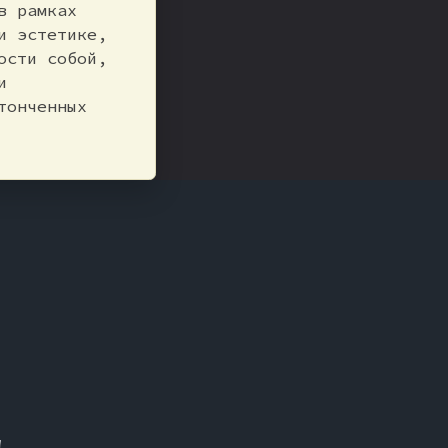
в рамках
и эстетике,
ости собой,
и
тонченных