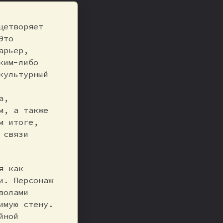
цетворяет
Это
арьер,
ким-либо
культурный
а,
м, а также
м итоге,
 связи
я как
и. Персонаж
волами
имую стену.
йной