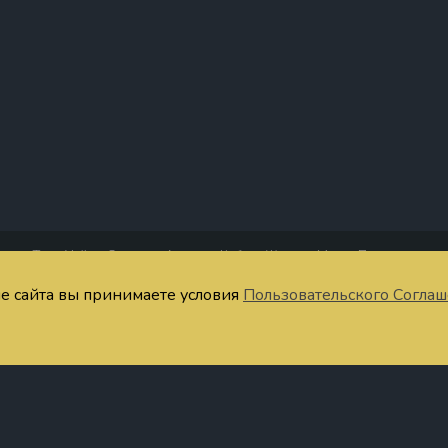
Таро Уэйта
Старшие Арканы
Кубки
Жезлы
Мечи
Пентакли
четания Таро
Тест
Запомнить значения
Расклады онлайн
Символы
Ста
ие сайта вы принимаете условия
Пользовательского Согла
ратная связь
Публичная оферта
Пользовательское соглашение