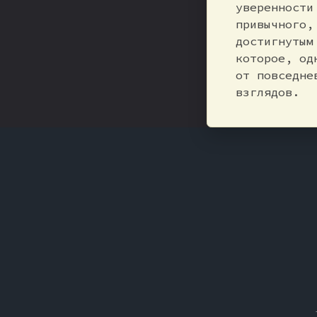
уверенности
привычного,
достигнутым
которое, од
от повседне
взглядов.