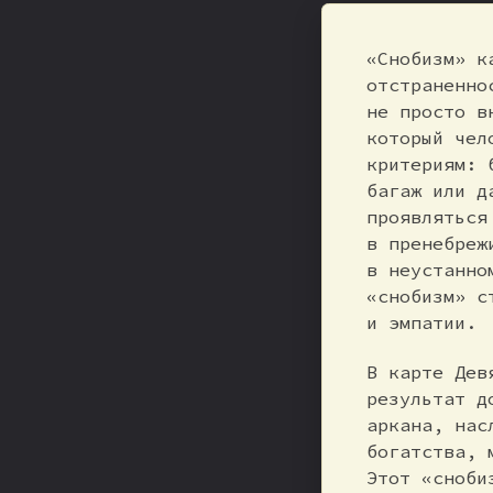
«Снобизм» к
отстраненно
не просто в
который чел
критериям: 
багаж или д
проявляться
в пренебреж
в неустанно
«снобизм» с
и эмпатии.
В карте Дев
результат д
аркана, нас
богатства, 
Этот «сноби