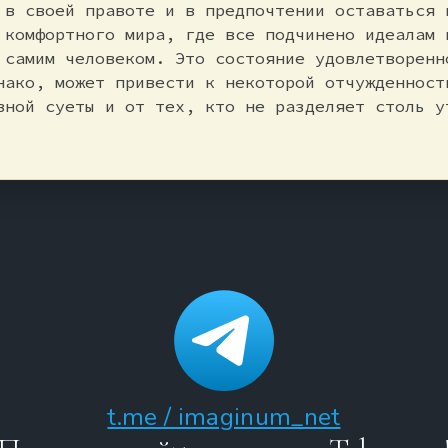
 в своей правоте и в предпочтении оставаться 
 комфортного мира, где все подчинено идеалам 
 самим человеком. Это состояние удовлетворенн
нако, может привести к некоторой отчужденност
вной суеты и от тех, кто не разделяет столь у
t.me / imaginum_net