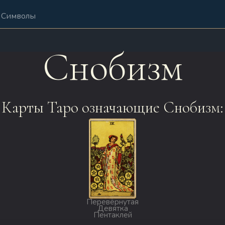
Символы
Снобизм
Карты Таро означающие Снобизм:
Перевёрнутая
Девятка
Пентаклей