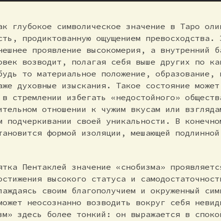
ак глубокое символическое значение в Таро оли
сть, продиктованную ощущением превосходства. 
нешнее проявление высокомерия, а внутренний б
овек возводит, полагая себя выше других по ка
будь то материальное положение, образование, 
аже духовные изыскания. Такое состояние может
 в стремлении избегать «недостойного» обществ
ительном отношении к чужим вкусам или взгляда
м подчеркивании своей уникальности. В конечно
тановится формой изоляции, мешающей подлинной
ятка Пентаклей значение «снобизма» проявляетс
остижения высокого статуса и самодостаточност
лаждаясь своим благополучием и окруженный сим
может неосознанно возводить вокруг себя невид
зм» здесь более тонкий: он выражается в споко