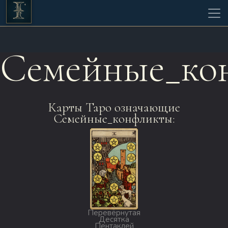
Семейные_ко
Карты Таро означающие
Семейные_конфликты:
Перевёрнутая
Десятка
Пентаклей