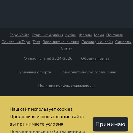
Таро Уэйта
Старшие Арканы
Кубки
Жезлы
Мечи
Пентакли
Сочетания Таро
Тест
Запомнить значения
Расклады онлайн
Символы
Статьи
© imaginum.net 2024-2026
Обратная связь
Публичная оферта
Пользовательское соглашение
Политика конфиденциальности
Наш сайт использует cookies.
Продолжая использование сайта
Принимаю
вы принимаете условия
Пользовательского Соглашения
и