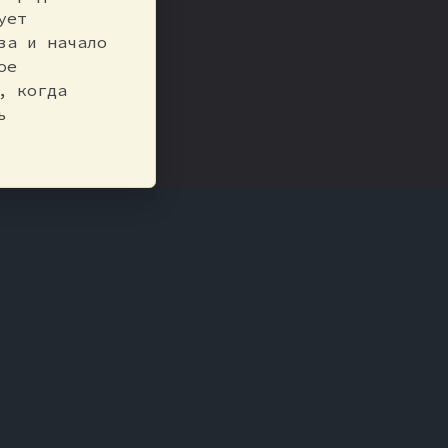
ует
за и начало
ое
, когда
ь