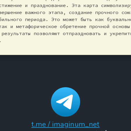
стижение и празднование. Эта карта символизир
вершение важного этапа, создание прочного сою
бильного периода. Это может быть как буквальн
так и метафорическое обретение прочной основы
 результаты позволяют отпраздновать и укрепит
.
t.me / imaginum_net