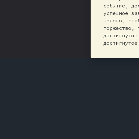
событие, до
успешное за
нового, ста
торжество, 
достигнутые
достигнутое