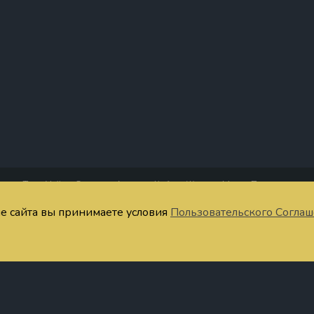
Таро Уэйта
Старшие Арканы
Кубки
Жезлы
Мечи
Пентакли
четания Таро
Тест
Запомнить значения
Расклады онлайн
Символы
Ста
ие сайта вы принимаете условия
Пользовательского Согла
ратная связь
Публичная оферта
Пользовательское соглашение