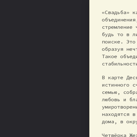
«Свадьба» к
объединения
стремление 
будь то в л
поиске. Это
образуя неч
Такое объед
стабильност
В карте Дес
истинного с
семью, собр
любовь и бл
умиротворен
находятся в
дома, в окр
Четвёрка Же