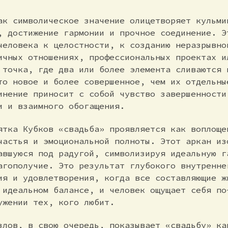
ак символическое значение олицетворяет кульми
, достижение гармонии и прочное соединение. Э
человека к целостности, к созданию неразрывно
ичных отношениях, профессиональных проектах и
 точка, где два или более элемента сливаются 
то новое и более совершенное, чем их отдельны
инение приносит с собой чувство завершенности
и и взаимного обогащения.
ятка Кубков «свадьба» проявляется как воплоще
частья и эмоциональной полноты. Этот аркан из
авшуюся под радугой, символизируя идеальную г
агополучие. Это результат глубокого внутренне
ия и удовлетворения, когда все составляющие ж
 идеальном балансе, и человек ощущает себя по
ужении тех, кого любит.
злов, в свою очередь, показывает «свадьбу» ка