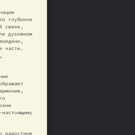
нацию
то глубокое
й связи,
ли духовном
воедино,
е части.
,
ние
ображает
армонию,
го
изни
-настоящему
к радостное