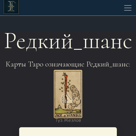
Редкий_шанс
Карты Таро означающие Редкий_шанс:
Туз Жезлов