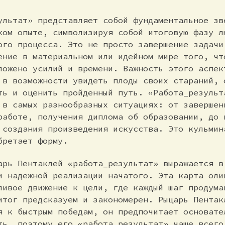
ультат» представляет собой фундаментальное зв
ком опыте, символизируя собой итоговую фазу л
ого процесса. Это не просто завершение задачи
ение в материальном или идейном мире того, чт
ложено усилий и времени. Важность этого аспек
 в возможности увидеть плоды своих стараний, 
ть и оценить пройденный путь. «Работа_результ
 в самых разнообразных ситуациях: от завершен
работе, получения диплома об образовании, до 
 создания произведения искусства. Это кульмин
бретает форму.
арь Пентаклей «работа_результат» выражается в
и надежной реализации начатого. Эта карта оли
ливое движение к цели, где каждый шаг продума
итог предсказуем и закономерен. Рыцарь Пентак
я к быстрым победам, он предпочитает основате
ть, поэтому его «работа_результат» чаще всего