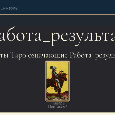
Символы
абота_результ
ты Таро означающие Работа_резуль
Рыцарь
Пентаклей