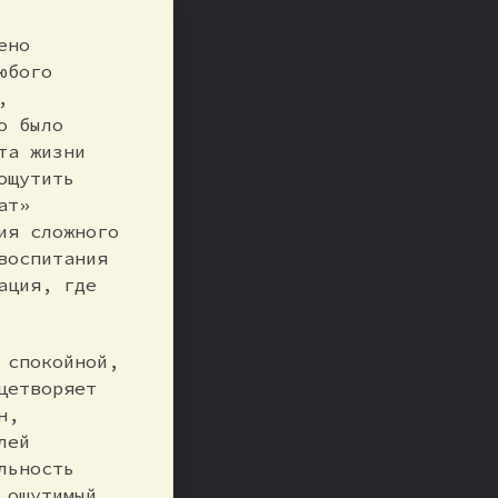
ено
юбого
,
о было
та жизни
ощутить
ат»
ия сложного
воспитания
ация, где
 спокойной,
цетворяет
н,
лей
льность
 ощутимый,