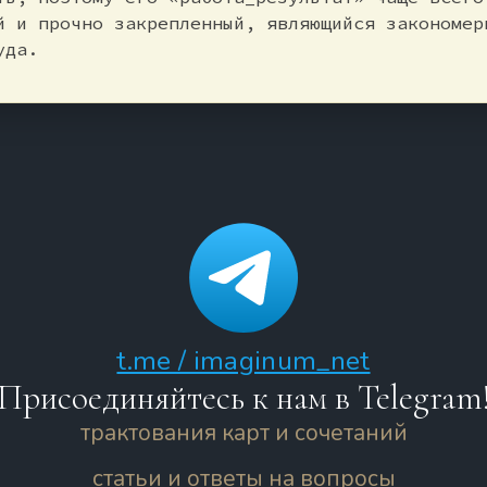
й и прочно закрепленный, являющийся закономер
уда.
t.me / imaginum_net
Присоединяйтесь к нам в Telegram
трактования карт и сочетаний
статьи и ответы на вопросы