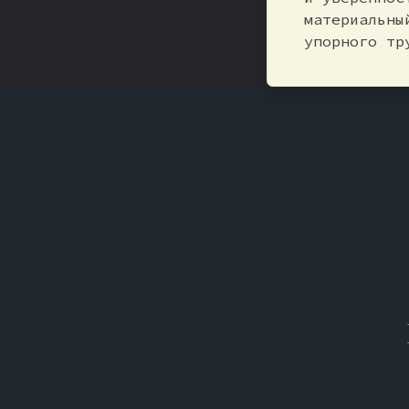
материальны
упорного тр