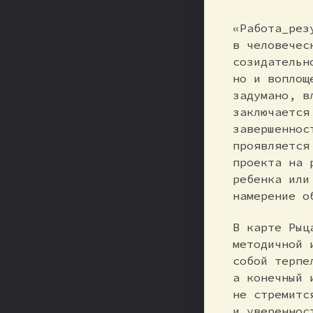
«Работа_рез
в человечес
созидательн
но и воплощ
задумано, в
заключается
завершеннос
проявляется
проекта на 
ребенка или
намерение о
В карте Рыц
методичной 
собой терпе
а конечный 
не стремитс
и увереннос