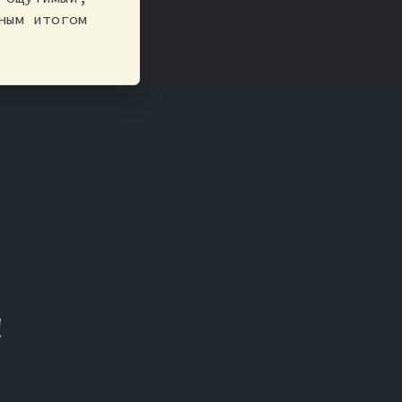
ным итогом
!