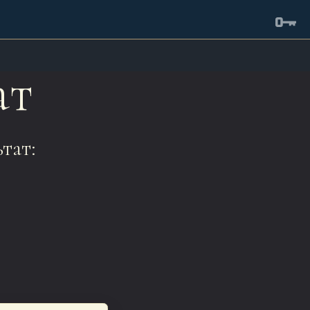
ат
тат: