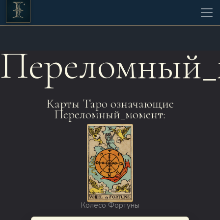
Переломный_
Карты Таро означающие
Переломный_момент:
Колесо Фортуны