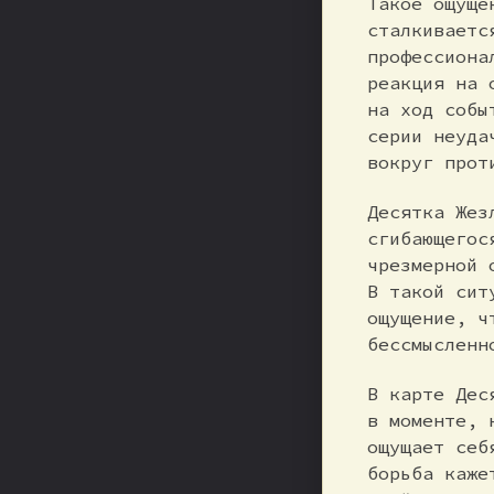
Такое ощуще
сталкиваетс
профессиона
реакция на 
на ход собы
серии неуда
вокруг прот
Десятка Жез
сгибающегос
чрезмерной 
В такой сит
ощущение, ч
бессмысленн
В карте Дес
в моменте, 
ощущает себ
борьба каже