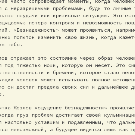
ние часто сопровождает моменты, когда человек
я с неразрешимыми проблемами, будь то личные 
льные неудачи или кризисные ситуации. Это ест
ощущаемую потерю контроля и невозможность пов
тий. «Безнадежность» может проявиться, наприм
чных попыток изменить свою жизнь, когда кажет
ив тебя.
лов отражает это состояние через образ челове
я под тяжестью ноши, которую он несет. Это си
ответственности и бремени, которое стало непо
уации человек может испытывать полное истощен
то он достиг предела своих сил и дальнейшее д
о.
ятка Жезлов «ощущение безнадежности» проявляе
когда груз проблем достигает своей кульминаци
я настолько уставшим и подавленным, что дальн
тся невозможной, а будущее видится лишь как п