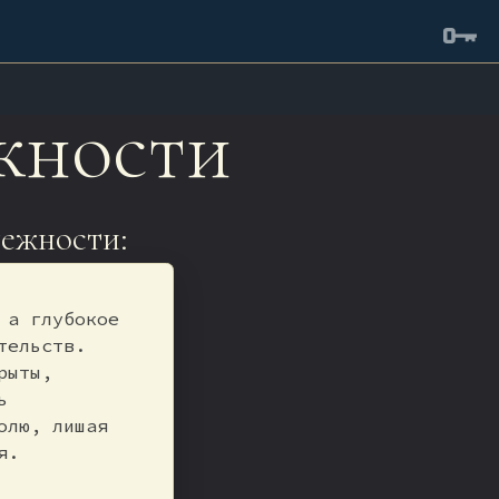
жности
ежности:
 а глубокое
тельств.
рыты,
ь
олю, лишая
я.