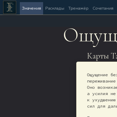
Значения
Расклады
Тренажёр
Сочетания
Ощуще
Карты Т
Ощущение бе
переживание
Оно возника
а усилия не
к ухудшению
сил для дал