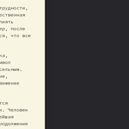
трудности,
ественная
лиять
ер, после
ся, что все
ка,
мвол
сильным.
ие,
вижение
тся
и. Человек
ейшая
родолжение