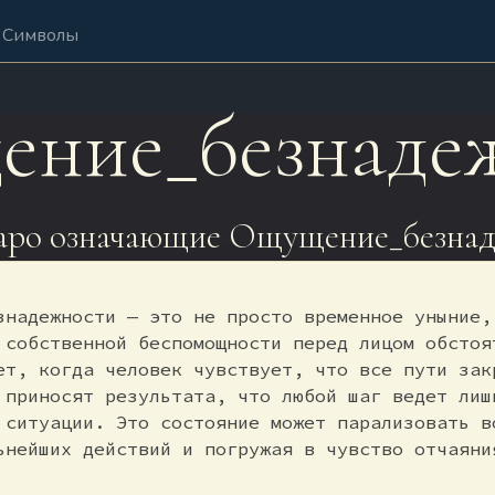
Символы
ние_безнаде
аро означающие Ощущение_безнад
знадежности — это не просто временное уныние,
 собственной беспомощности перед лицом обстоя
ет, когда человек чувствует, что все пути зак
 приносят результата, что любой шаг ведет лиш
 ситуации. Это состояние может парализовать в
ьнейших действий и погружая в чувство отчаяни