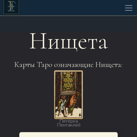
Нищета
Карты Таро означающие Нищета:
Пятёрка
Пентаклей