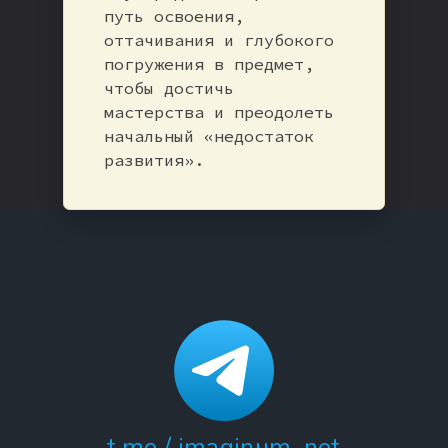
путь освоения,
оттачивания и глубокого
погружения в предмет,
чтобы достичь
мастерства и преодолеть
начальный «недостаток
развития».
t.me / imaginum_net