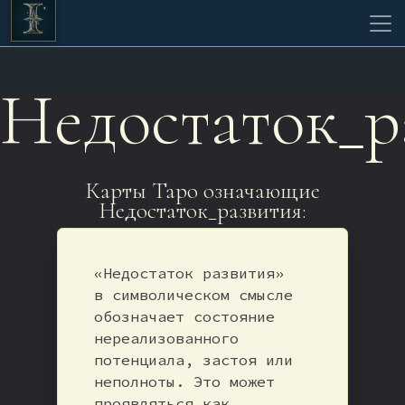
Недостаток_р
Карты Таро означающие
Недостаток_развития:
«Недостаток развития»
в символическом смысле
обозначает состояние
нереализованного
потенциала, застоя или
неполноты. Это может
проявляться как