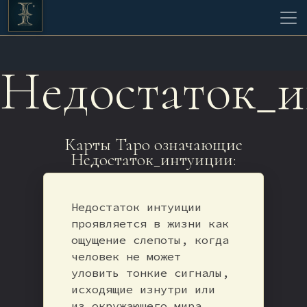
Недостаток_
Карты Таро означающие
Недостаток_интуиции:
Недостаток интуиции
проявляется в жизни как
ощущение слепоты, когда
человек не может
уловить тонкие сигналы,
исходящие изнутри или
из окружающего мира.