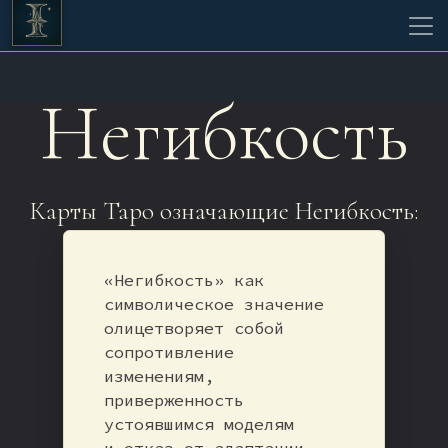
Негибкость
Карты Таро означающие Негибкость:
«Негибкость» как
символическое значение
олицетворяет собой
сопротивление
изменениям,
приверженность
устоявшимся моделям
и отказ от адаптации.