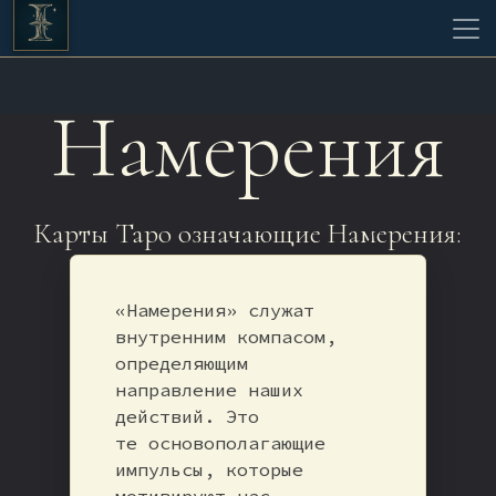
Намерения
Карты Таро означающие Намерения:
«Намерения» служат
внутренним компасом,
определяющим
направление наших
действий. Это
те основополагающие
импульсы, которые
мотивируют нас,