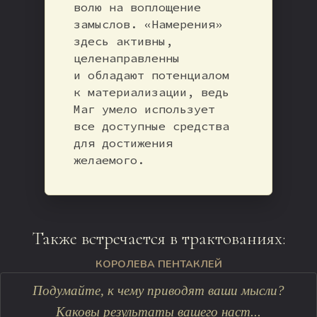
волю на воплощение
замыслов. «Намерения»
здесь активны,
целенаправленны
и обладают потенциалом
к материализации, ведь
Маг умело использует
все доступные средства
для достижения
желаемого.
Также встречается в трактованиях:
КОРОЛЕВА ПЕНТАКЛЕЙ
Подумайте, к чему приводят ваши мысли?
Каковы результаты вашего наст...