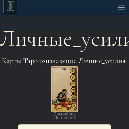
Личные_усил
Карты Таро означающие Личные_усилия:
Восьмёрка
Пентаклей