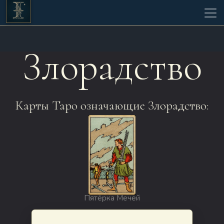
Злорадство
Карты Таро означающие Злорадство:
Пятёрка Мечей