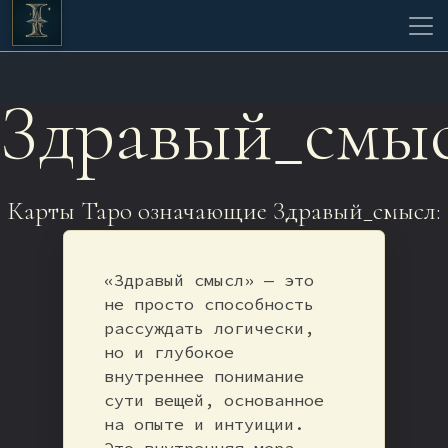
Здравый_смы
Карты Таро означающие Здравый_смысл:
«Здравый смысл» — это
не просто способность
рассуждать логически,
но и глубокое
внутреннее понимание
сути вещей, основанное
на опыте и интуиции.
Это внутренняя мера,