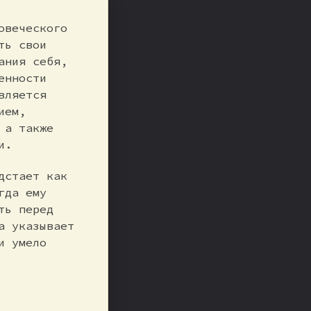
овеческого
ть свои
ания себя,
енности
вляется
ием,
 а также
и.
дстает как
гда ему
ть перед
а указывает
и умело