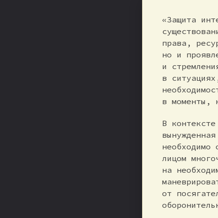
«Защита инт
существован
права, ресу
но и проявл
и стремлени
в ситуациях
необходимос
в моменты, 
В контексте
вынужденная
необходимо 
лицом много
на необходи
маневрирова
от посягате
оборонитель