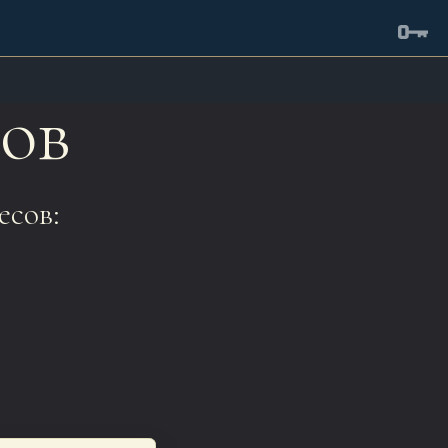
ов
есов: