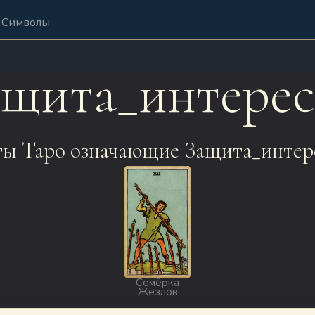
Символы
ащита_интерес
ы Таро означающие Защита_интер
Семёрка
Жезлов