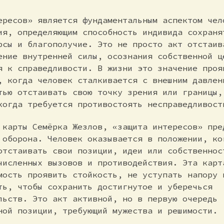
ересов» является фундаментальным аспектом чел
ия, определяющим способность индивида сохраня
рсы и благополучие. Это не просто акт отстаив
ение внутренней силы, осознания собственной ц
я к справедливости. В жизни это значение проя
, когда человек сталкивается с внешним давлен
тью отстаивать свою точку зрения или границы,
когда требуется противостоять несправедливост
 карты Семёрка Жезлов, «защита интересов» пре
 оборона. Человек оказывается в положении, ко
отстаивать свои позиции, идеи или собственнос
численных вызовов и противодействия. Эта карт
мость проявить стойкость, не уступать напору 
ть, чтобы сохранить достигнутое и уберечься
льств. Это акт активной, но в первую очередь
ной позиции, требующий мужества и решимости.