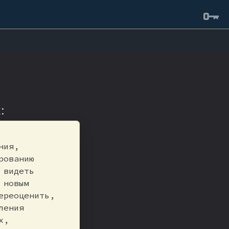
:
ния,
рованию
 видеть
 новым
ереоценить,
ления
х,