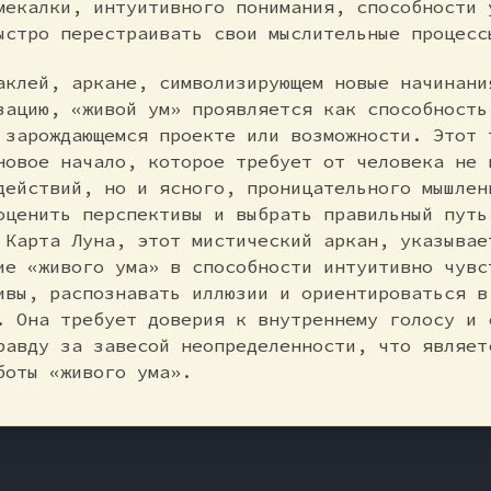
мекалки, интуитивного понимания, способности 
ыстро перестраивать свои мыслительные процесс
аклей, аркане, символизирующем новые начинани
зацию, «живой ум» проявляется как способность
 зарождающемся проекте или возможности. Этот 
новое начало, которое требует от человека не 
действий, но и ясного, проницательного мышлен
оценить перспективы и выбрать правильный путь
 Карта Луна, этот мистический аркан, указывае
ие «живого ума» в способности интуитивно чувс
ивы, распознавать иллюзии и ориентироваться в
. Она требует доверия к внутреннему голосу и 
равду за завесой неопределенности, что являет
боты «живого ума».