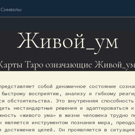
Символы
Живой_ум
Карты Таро означающие Живой_ум
представляет собой динамичное состояние созна
 быстрому восприятию, анализу и гибкому реаги
ся обстоятельства. Это внутренняя способность
дить нестандартные решения и адаптироваться к
жность «живого ума» в жизни человека трудно п
н является инструментом познания мира, преодо
и достижения целей. Он проявляется в ситуация