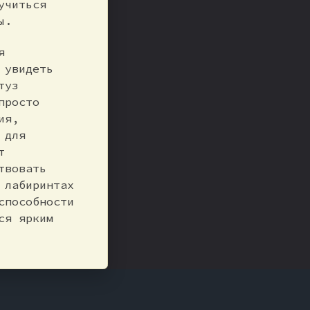
учиться
ы.
я
 увидеть
туз
просто
ия,
 для
т
твовать
 лабиринтах
способности
ся ярким