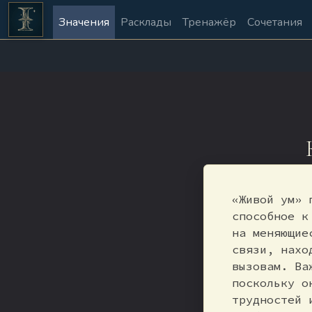
Значения
Расклады
Тренажёр
Сочетания
«Живой ум» 
способное к
на меняющие
связи, нахо
вызовам. Ва
поскольку о
трудностей 