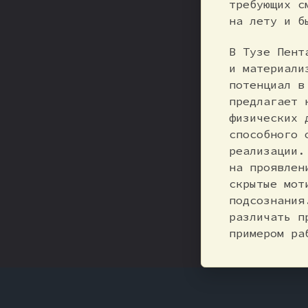
требующих с
на лету и б
В Тузе Пент
и материали
потенциал в
предлагает 
физических 
способного 
реализации.
на проявлен
скрытые мот
подсознания
различать п
примером ра