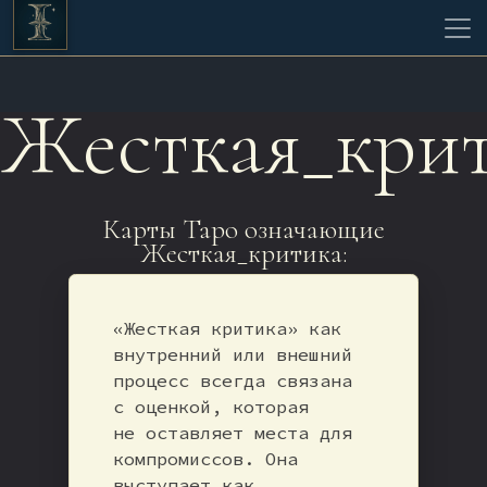
Жесткая_кри
Карты Таро означающие
Жесткая_критика:
«Жесткая критика» как
внутренний или внешний
процесс всегда связана
с оценкой, которая
не оставляет места для
компромиссов. Она
выступает как