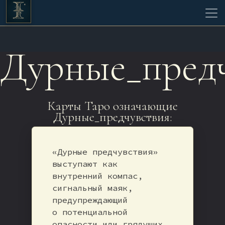
Дурные_предч
Карты Таро означающие
Дурные_предчувствия:
«Дурные предчувствия»
выступают как
внутренний компас,
сигнальный маяк,
предупреждающий
о потенциальной
опасности или грядущих