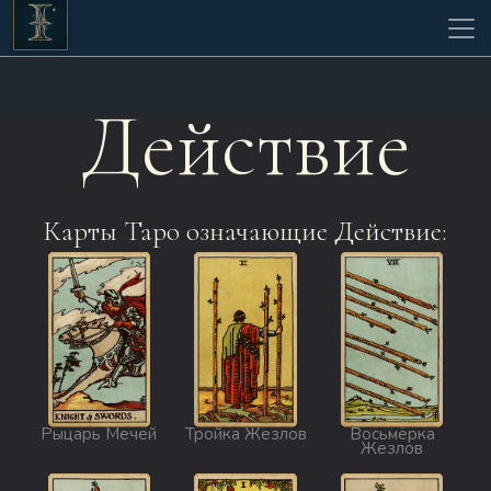
Действие
Карты Таро означающие Действие:
Рыцарь Мечей
Тройка Жезлов
Восьмёрка
Жезлов