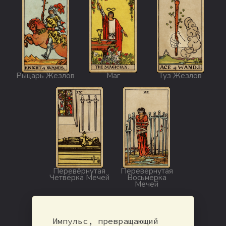
Рыцарь Жезлов
Маг
Туз Жезлов
Перевёрнутая
Перевёрнутая
Четвёрка Мечей
Восьмёрка
Мечей
Импульс, превращающий