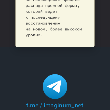
распада прежней формы,
который ведет
к последующему
восстановлению
на новом, более высоком
уровне.
t.me / imaginum_net