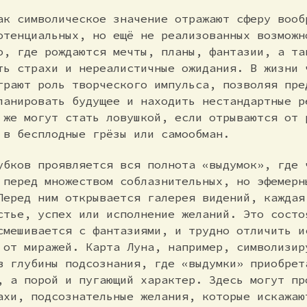
ак символическое значение отражают сферу вооб
отенциальных, но ещё не реализованных возможн
о, где рождаются мечты, планы, фантазии, а та
ть страхи и нереалистичные ожидания. В жизни 
грают роль творческого импульса, позволяя пре
ланировать будущее и находить нестандартные р
 же могут стать ловушкой, если отрываются от 
 в бесплодные грёзы или самообман.
убков проявляется вся полнота «выдумок», где 
 перед множеством соблазнительных, но эфемерн
Перед ним открывается галерея видений, каждая
стье, успех или исполнение желаний. Это состо
смешивается с фантазиями, и трудно отличить и
 от миражей. Карта Луна, например, символизир
в глубины подсознания, где «выдумки» приобрет
, а порой и пугающий характер. Здесь могут пр
ахи, подсознательные желания, которые искажаю