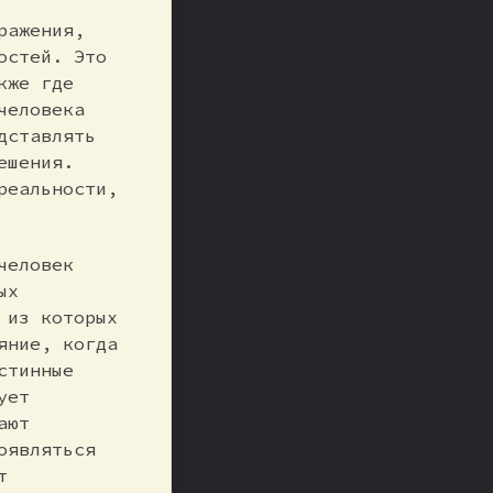
ражения,
остей. Это
кже где
человека
дставлять
ешения.
реальности,
человек
ых
 из которых
яние, когда
стинные
ует
ают
оявляться
т