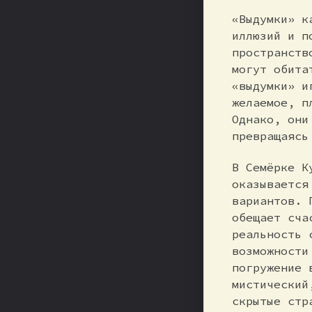
«Выдумки» к
иллюзий и п
пространств
могут обита
«выдумки» и
желаемое, п
Однако, они
превращаясь
В Семёрке К
оказывается
вариантов. 
обещает сча
реальность 
возможности
погружение 
мистический
скрытые стр