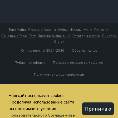
Таро Уэйта
Старшие Арканы
Кубки
Жезлы
Мечи
Пентакли
Сочетания Таро
Тест
Запомнить значения
Расклады онлайн
Символы
Статьи
© imaginum.net 2024-2026
Обратная связь
Публичная оферта
Пользовательское соглашение
Политика конфиденциальности
Наш сайт использует cookies.
Продолжая использование сайта
Принимаю
вы принимаете условия
Пользовательского Соглашения
и