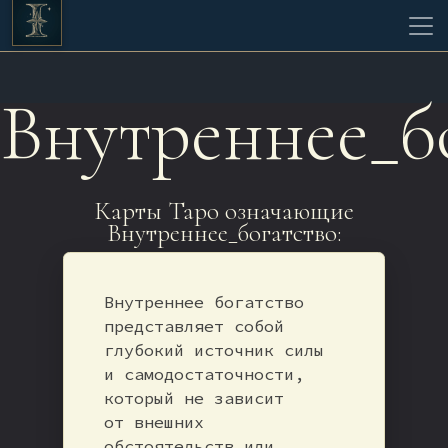
Внутреннее_б
Карты Таро означающие
Внутреннее_богатство:
Внутреннее богатство
представляет собой
глубокий источник силы
и самодостаточности,
который не зависит
от внешних
обстоятельств или