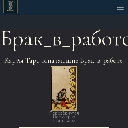
Брак_в_работ
Карты Таро означающие Брак_в_работе:
Перевёрнутая
Восьмёрка
Пентаклей