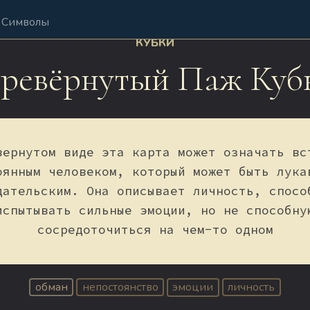
Символы
КУБКИ
ревёрнутый Паж Куб
вернутом виде эта карта может означать вс
оянным человеком, который может быть лука
дательским. Она описывает личность, спосо
испытывать сильные эмоции, но не способну
сосредоточиться на чем-то одном
обман
непостоянство
эмоции
личность