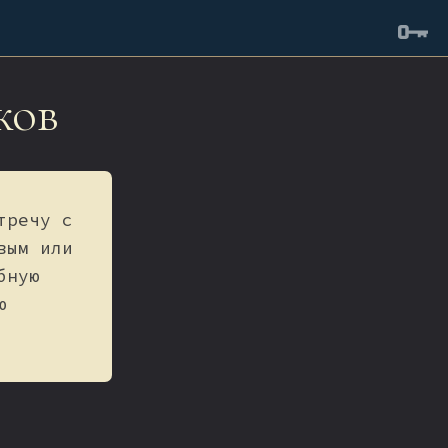
ков
тречу с
вым или
бную
ю