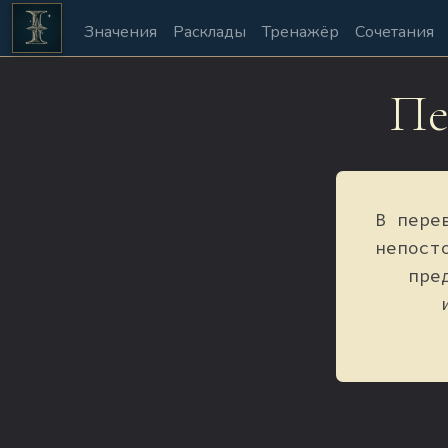
Значения
Расклады
Тренажёр
Сочетания
Пе
В пере
непост
пре