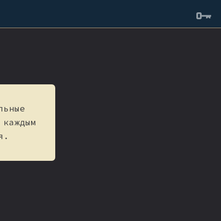
льные
 каждым
я.