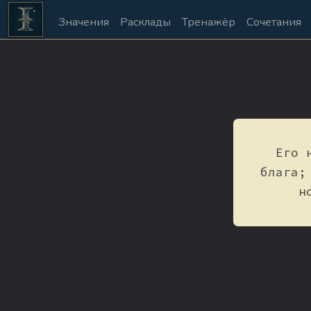
Значения
Расклады
Тренажёр
Сочетания
Его 
блага;
н