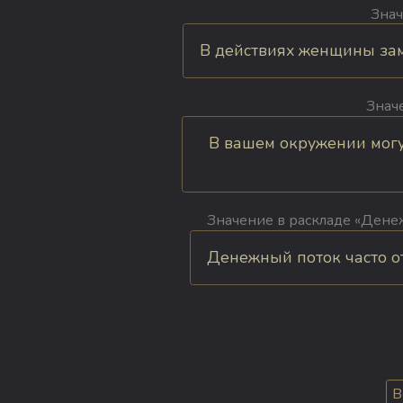
Знач
В действиях женщины заме
Знач
В вашем окружении могу
Значение в раскладе «Денеж
Денежный поток часто от
В