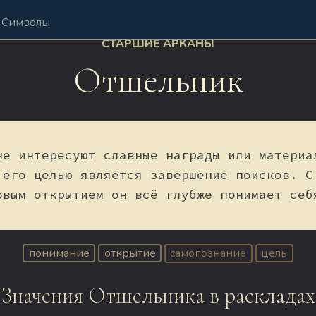
Символы
СТАРШИЕ АРКАНЫ
Отшельник
не интересуют славные награды или материа
 его целью является завершение поисков. С
овым открытием он всё глубже понимает себ
понимание
открытие
самопознание
цель
Значения Отшельника в раскладах