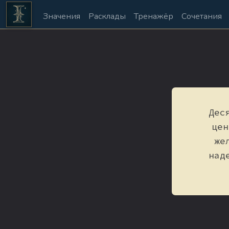
Значения
Расклады
Тренажёр
Сочетания
Дес
цен
же
над