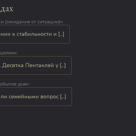
адах
хи (ожидания от ситуации)»:
и к стабильности и [...]
 целом»:
есятка Пентаклей у [...]
обытие дня»:
и семейными вопрос [...]