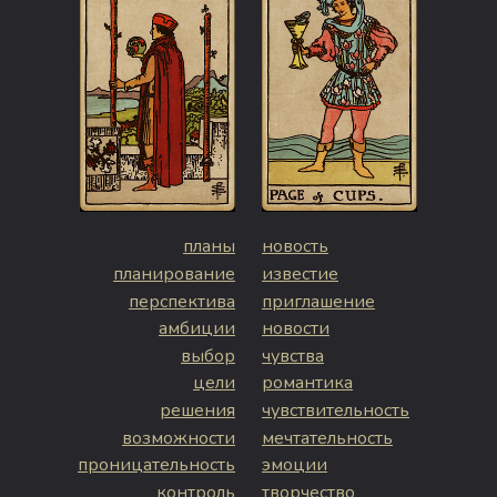
планы
новость
планирование
известие
перспектива
приглашение
амбиции
новости
выбор
чувства
цели
романтика
решения
чувствительность
возможности
мечтательность
проницательность
эмоции
контроль
творчество