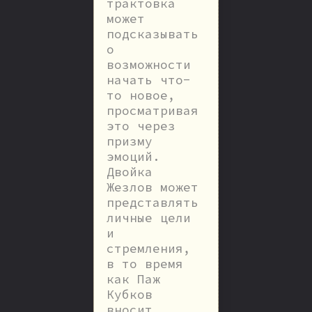
трактовка
может
подсказывать
о
возможности
начать что-
то новое,
просматривая
это через
призму
эмоций.
Двойка
Жезлов может
представлять
личные цели
и
стремления,
в то время
как Паж
Кубков
вносит