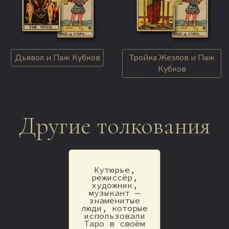
Дьявол и Паж Кубков
Тройка Жезлов и Паж
Кубков
Другие толкования
Кутюрье,
режиссёр,
художник,
музыкант —
знаменитые
люди, которые
использовали
Таро в своём