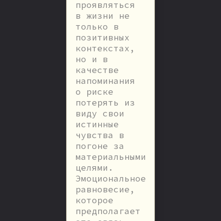
проявляться
в жизни не
только в
позитивных
контекстах,
но и в
качестве
напоминания
о риске
потерять из
виду свои
истинные
чувства в
погоне за
материальными
целями.
Эмоциональное
равновесие,
которое
предполагает