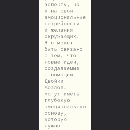
аспекты, но
и на свои
эмоциональные
потребности
и желания
окружающих.
Это может
быть связано
с тем, что
новые идеи,
создаваемые
с помощью
Двойки
Жезлов,
могут иметь
глубокую
эмоциональную
основу,
которую
нужно