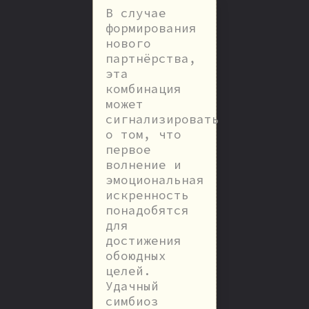
В случае
формирования
нового
партнёрства,
эта
комбинация
может
сигнализировать
о том, что
первое
волнение и
эмоциональная
искренность
понадобятся
для
достижения
обоюдных
целей.
Удачный
симбиоз