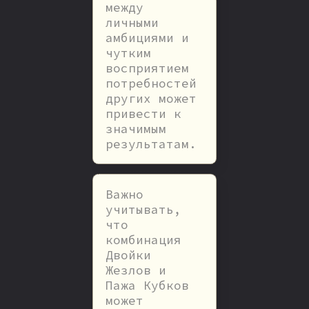
между
личными
амбициями и
чутким
восприятием
потребностей
других может
привести к
значимым
результатам.
Важно
учитывать,
что
комбинация
Двойки
Жезлов и
Пажа Кубков
может