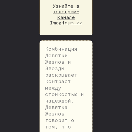
Узнайте в
телеграм-
канале
Imaginum >>
Комбинация
Девятки
Жезлов и
Звезды
раскрывает
контраст
между
стойкостью и
надеждой.
Девятка
Жезлов
говорит о
том, что