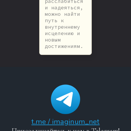
расслабиться
и надеяться,
можно найти
путь к
внутреннему
исцелению и
новым
достижениям.
t.me / imaginum_net
Присоединяйтесь к нам в Telegram!