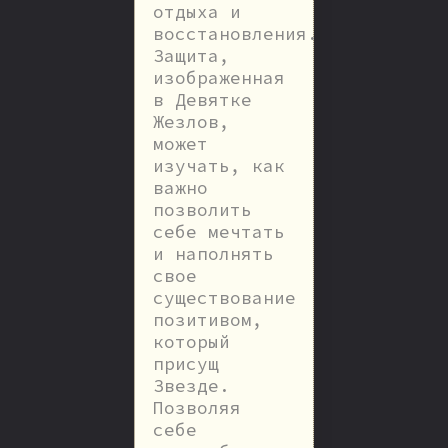
отдыха и
восстановления.
Защита,
изображенная
в Девятке
Жезлов,
может
изучать, как
важно
позволить
себе мечтать
и наполнять
свое
существование
позитивом,
который
присущ
Звезде.
Позволяя
себе