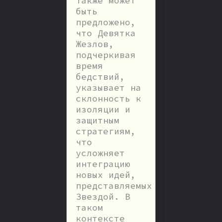
Также может
быть
предложено,
что Девятка
Жезлов,
подчеркивая
время
бедствий,
указывает на
склонность к
изоляции и
защитным
стратегиям,
что
усложняет
интеграцию
новых идей,
представляемых
Звездой. В
таком
контексте