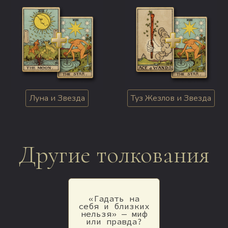
Луна и Звезда
Туз Жезлов и Звезда
Другие толкования
«Гадать на
себя и близких
нельзя» — миф
или правда?