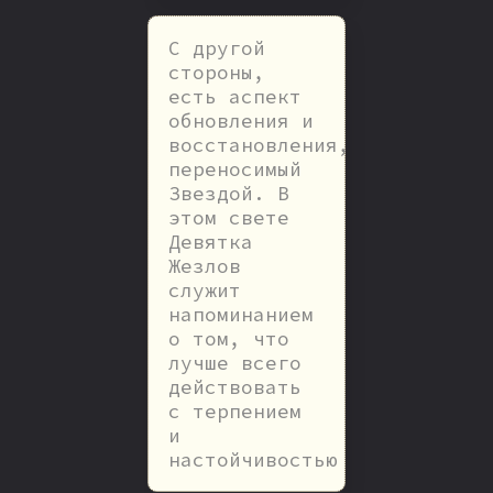
С другой
стороны,
есть аспект
обновления и
восстановления,
переносимый
Звездой. В
этом свете
Девятка
Жезлов
служит
напоминанием
о том, что
лучше всего
действовать
с терпением
и
настойчивостью