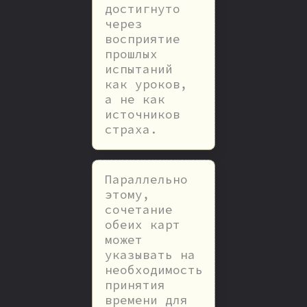
достигнуто
через
восприятие
прошлых
испытаний
как уроков,
а не как
источников
страха.
Параллельно
этому,
сочетание
обеих карт
может
указывать на
необходимость
принятия
времени для