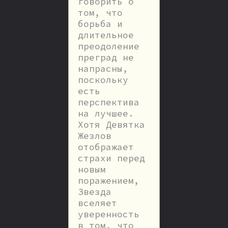
говорить о
том, что
борьба и
длительное
преодоление
преград не
напрасны,
поскольку
есть
перспектива
на лучшее.
Хотя Девятка
Жезлов
отображает
страхи перед
новым
поражением,
Звезда
вселяет
уверенность
в том, что