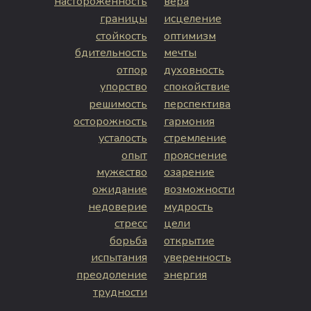
настороженность
вера
границы
исцеление
стойкость
оптимизм
бдительность
мечты
отпор
духовность
упорство
спокойствие
решимость
перспектива
осторожность
гармония
усталость
стремление
опыт
прояснение
мужество
озарение
ожидание
возможности
недоверие
мудрость
стресс
цели
борьба
открытие
испытания
уверенность
преодоление
энергия
трудности