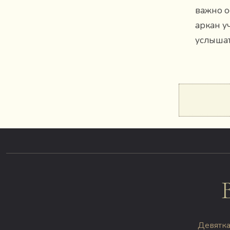
важно о
аркан у
услышат
Девятка