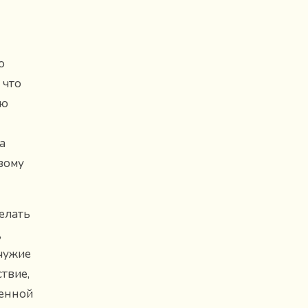
ю
 что
ою
а
вому
делать
,
 чужие
твие,
ченной