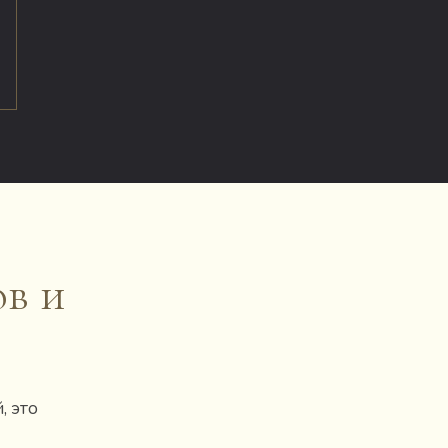
в и
, это