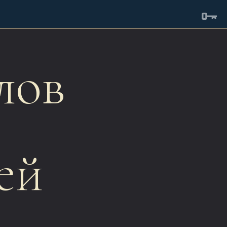
лов
ей