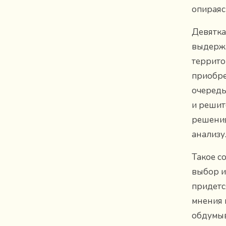
опираяс
Девятка
выдержи
террито
приобре
очередь
и решит
решения
анализу
Такое с
выбор и
придетс
мнения 
обдумыв