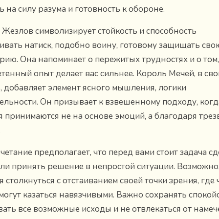
ь на силу разума и готовность к обороне.
 Жезлов символизирует стойкость и способность
вать натиск, подобно воину, готовому защищать сво
рию. Она напоминает о пережитых трудностях и о том,
тенный опыт делает вас сильнее. Король Мечей, в св
, добавляет элемент ясного мышления, логики
ельности. Он призывает к взвешенному подходу, когд
 принимаются не на основе эмоций, а благодаря трез
.
очетание предполагает, что перед вами стоит задача с
ли принять решение в непростой ситуации. Возможно
я столкнуться с отстаиванием своей точки зрения, где
могут казаться навязчивыми. Важно сохранять спокойс
ать все возможные исходы и не отвлекаться от наме