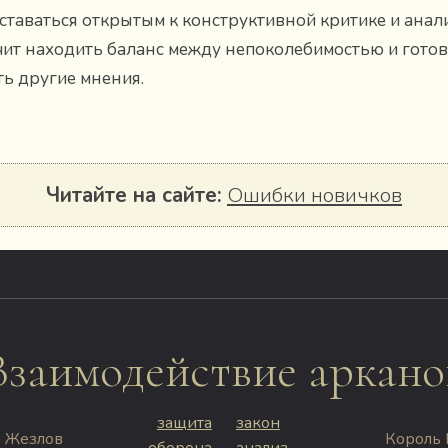
ставаться открытым к конструктивной критике и анали
чит находить баланс между непоколебимостью и гото
ь другие мнения.
Читайте на сайте:
Ошибки новичков
Взаимодействие аркано
защита
закон
 Жезлов
Король
оборона
анализ