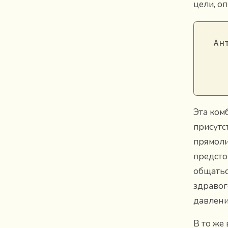
цели, о
Ан
Эта ком
присутс
прямоли
предсто
общатьс
здравог
давлени
В то же