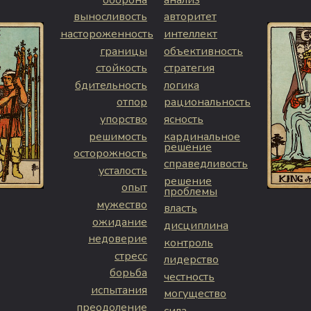
выносливость
авторитет
настороженность
интеллект
границы
объективность
стойкость
стратегия
бдительность
логика
отпор
рациональность
упорство
ясность
решимость
кардинальное
решение
осторожность
справедливость
усталость
решение
опыт
проблемы
мужество
власть
ожидание
дисциплина
недоверие
контроль
стресс
лидерство
борьба
честность
испытания
могущество
преодоление
сила