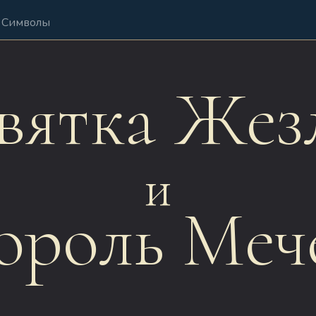
Символы
вятка Жез
и
ороль Меч