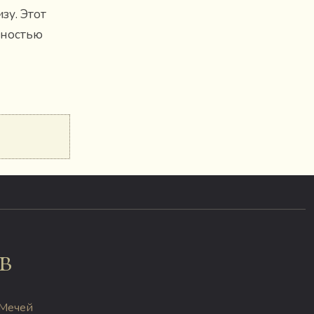
зу. Этот
вностью
в
 Мечей