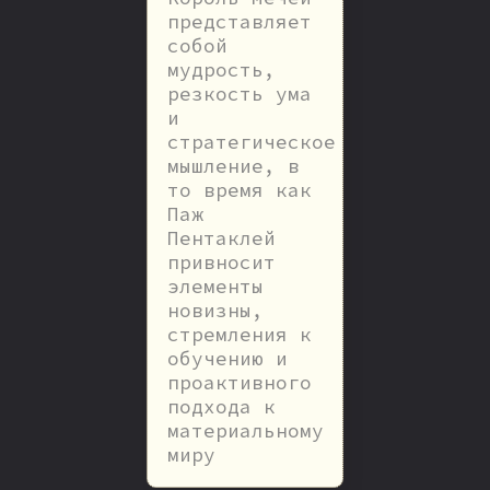
представляет
собой
мудрость,
резкость ума
и
стратегическое
мышление, в
то время как
Паж
Пентаклей
привносит
элементы
новизны,
стремления к
обучению и
проактивного
подхода к
материальному
миру