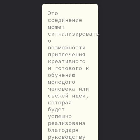
Это
соединение
может
сигнализировать
о
возможности
привлечения
креативного
и готового к
обучению
молодого
человека или
свежей идеи,
которая
будет
успешно
реализована
благодаря
руководству