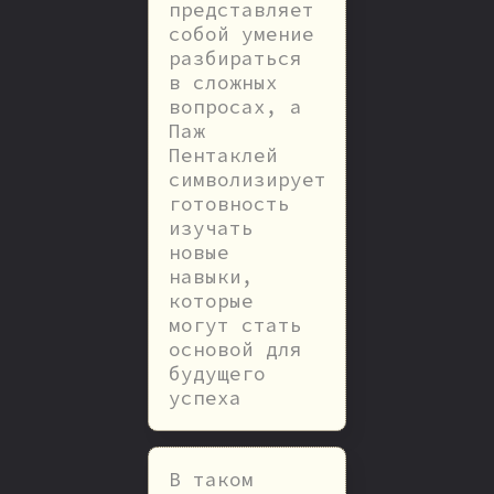
представляет
собой умение
разбираться
в сложных
вопросах, а
Паж
Пентаклей
символизирует
готовность
изучать
новые
навыки,
которые
могут стать
основой для
будущего
успеха
В таком