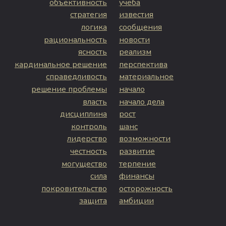
объективность
учёба
стратегия
известия
логика
сообщения
рациональность
новости
ясность
реализм
кардинальное решение
перспектива
справедливость
материальное
решение проблемы
начало
власть
начало дела
дисциплина
рост
контроль
шанс
лидерство
возможности
честность
развитие
могущество
терпение
сила
финансы
покровительство
осторожность
защита
амбиции