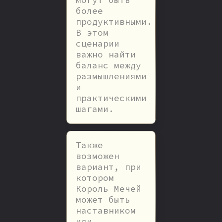
более
продуктивными.
В этом
сценарии
важно найти
баланс между
размышлениями
и
практическими
шагами.
Также
возможен
вариант, при
котором
Король Мечей
может быть
наставником
или