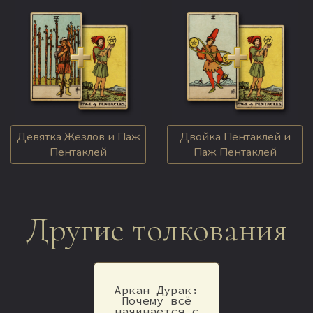
Девятка Жезлов и Паж
Двойка Пентаклей и
Пентаклей
Паж Пентаклей
Другие толкования
Аркан Дурак:
Почему всё
начинается с