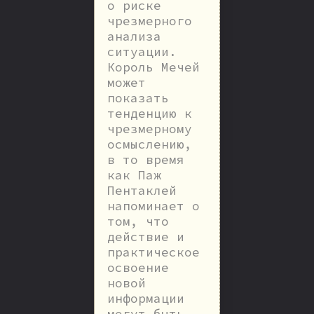
о риске
чрезмерного
анализа
ситуации.
Король Мечей
может
показать
тенденцию к
чрезмерному
осмыслению,
в то время
как Паж
Пентаклей
напоминает о
том, что
действие и
практическое
освоение
новой
информации
могут быть