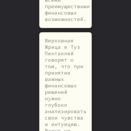
преимуществами
финансовых
возможностей.
Верховная
Жрица и Туз
Пентаклей
говорят о
том, что при
принятии
важных
финансовых
решений
нужно
глубоко
анализировать
свои чувства
и интуицию.
Важно не