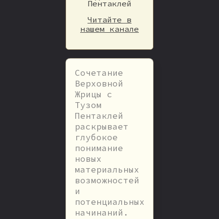
Пентаклей
Читайте в
нашем канале
Сочетание
Верховной
Жрицы с
Тузом
Пентаклей
раскрывает
глубокое
понимание
новых
материальных
возможностей
и
потенциальных
начинаний.