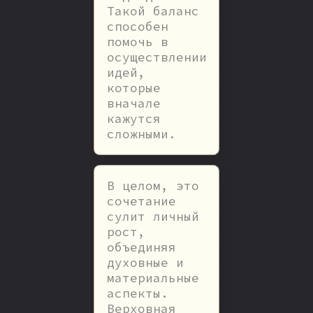
Такой баланс
способен
помочь в
осуществлении
идей,
которые
вначале
кажутся
сложными.
В целом, это
сочетание
сулит личный
рост,
объединяя
духовные и
материальные
аспекты.
Верховная