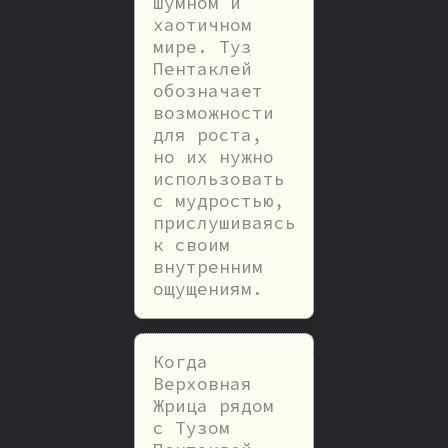
шумном и
хаотичном
мире. Туз
Пентаклей
обозначает
возможности
для роста,
но их нужно
использовать
с мудростью,
прислушиваясь
к своим
внутренним
ощущениям.
Когда
Верховная
Жрица рядом
с Тузом