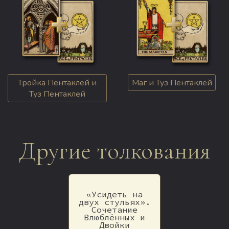
Тройка Пентаклей и
Маг и Туз Пентаклей
Туз Пентаклей
Другие толкования
«Усидеть на
двух стульях».
Сочетание
Влюблённых и
Двойки