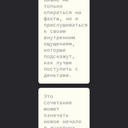
только
опираться на
факты, но и
прислушиваться
к своим
внутренним
ощущениям,
которые
подскажут,
как лучше
поступить с
деньгами.
Это
сочетание
может
означать
новое начало
в духовных