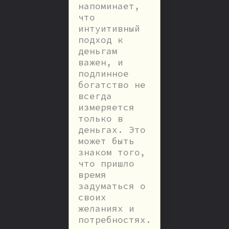
напоминает,
что
интуитивный
подход к
деньгам
важен, и
подлинное
богатство не
всегда
измеряется
только в
деньгах. Это
может быть
знаком того,
что пришло
время
задуматься о
своих
желаниях и
потребностях.