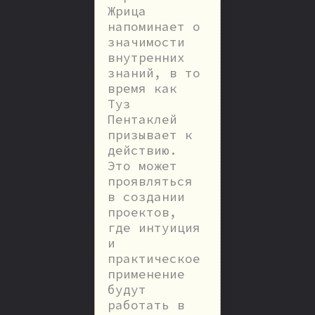
Жрица
напоминает о
значимости
внутренних
знаний, в то
время как
Туз
Пентаклей
призывает к
действию.
Это может
проявляться
в создании
проектов,
где интуиция
и
практическое
применение
будут
работать в