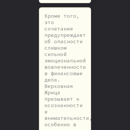
Кроме того,
это
сочетание
предупреждает
об опасности
слишком
сильной
эмоциональной
вовлеченности
в финансовые
дела.
Верховная
Жрица
призывает к
осознанности
и
внимательности,
особенно в