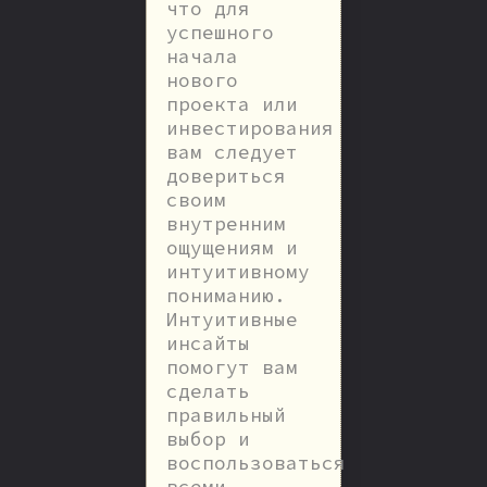
что для
успешного
начала
нового
проекта или
инвестирования
вам следует
довериться
своим
внутренним
ощущениям и
интуитивному
пониманию.
Интуитивные
инсайты
помогут вам
сделать
правильный
выбор и
воспользоваться
всеми