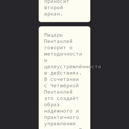
приносит
второй
аркан.
Рыцарь
Пентаклей
говорит о
методичности
и
целеустремлённости
в действиях.
В сочетании
с Четвёркой
Пентаклей
это создаёт
образ
надежного и
практичного
управления