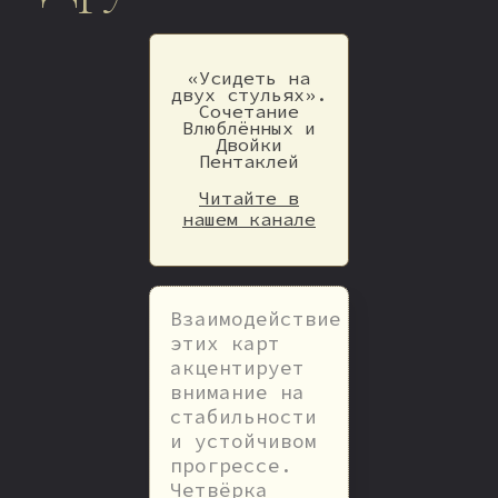
«Усидеть на
двух стульях».
Сочетание
Влюблённых и
Двойки
Пентаклей
Читайте в
нашем канале
Взаимодействие
этих карт
акцентирует
внимание на
стабильности
и устойчивом
прогрессе.
Четвёрка