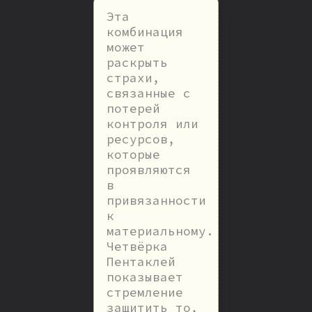
Эта
комбинация
может
раскрыть
страхи,
связанные с
потерей
контроля или
ресурсов,
которые
проявляются
в
привязанности
к
материальному.
Четвёрка
Пентаклей
показывает
стремление
защитить то,