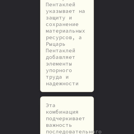
Пентаклей
указывает на
защиту и
сохранение
материальных
ресурсов, а
Рыцарь
Пентаклей
добавляет
элементы
упорного
труда и
надежности
Эта
комбинация
подчеркивает
важность
последовательного