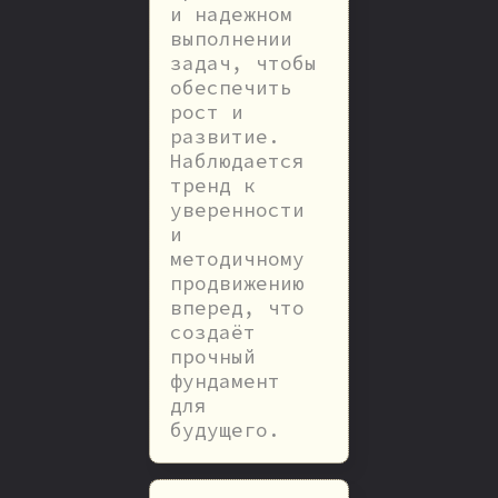
и надежном
выполнении
задач, чтобы
обеспечить
рост и
развитие.
Наблюдается
тренд к
уверенности
и
методичному
продвижению
вперед, что
создаёт
прочный
фундамент
для
будущего.