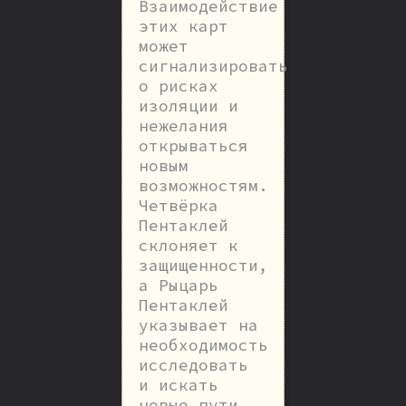
Взаимодействие
этих карт
может
сигнализировать
о рисках
изоляции и
нежелания
открываться
новым
возможностям.
Четвёрка
Пентаклей
склоняет к
защищенности,
а Рыцарь
Пентаклей
указывает на
необходимость
исследовать
и искать
новые пути.