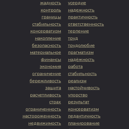
жадность
усердие
контроль
надежность
границы
практичность
стабильность
ответственность
консерватизм
терпение
накопление
труд
безопасность
трудолюбие
материальное
прагматизм
финансы
надёжность
экономия
работа
ограничение
стабильность
бережливость
реализм
защита
настойчивость
расчетливость
упорство
страх
результат
ограниченность
консерватизм
настороженность
педантичность
недвижимость
планирование