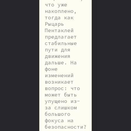
что уже
накоплено,
тогда как
Рыцарь
Пентаклей
предлагает
стабильные
пути для
движения
дальше. На
фоне
изменений
возникает
вопрос: что
может быть
упущено из-
за слишком
большого
фокуса на
безопасности?