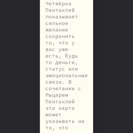
Четвёрка
Пентаклей
показывает
сильное
желание
сохранить
то, что у
вас уже
есть, будь
то деньги,
статус или
эмоциональные
связи. В
сочетании с
Рыцарем
Пентаклей
эта карта
может
указывать на
то, что