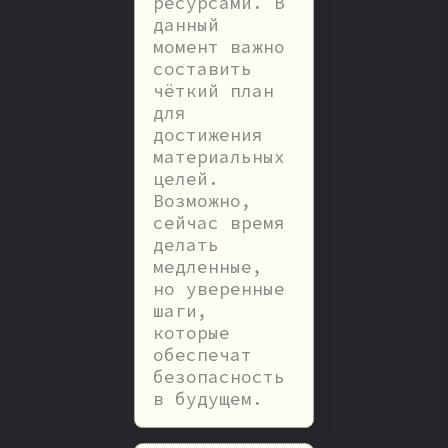
ресурсами. В
данный
момент важно
составить
чёткий план
для
достижения
материальных
целей.
Возможно,
сейчас время
делать
медленные,
но уверенные
шаги,
которые
обеспечат
безопасность
в будущем.