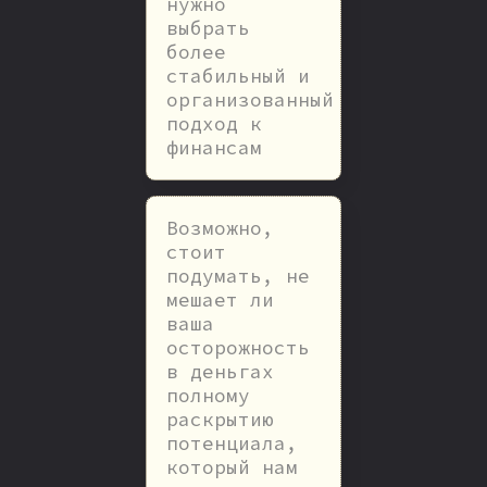
нужно
выбрать
более
стабильный и
организованный
подход к
финансам
Возможно,
стоит
подумать, не
мешает ли
ваша
осторожность
в деньгах
полному
раскрытию
потенциала,
который нам