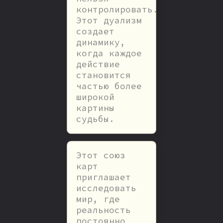
контролировать.
Этот дуализм
создает
динамику,
когда каждое
действие
становится
частью более
широкой
картины
судьбы.
Этот союз
карт
приглашает
исследовать
мир, где
реальность
постоянно