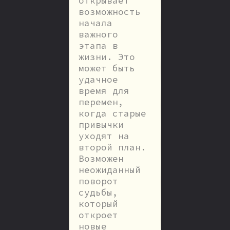
открывает
возможность
начала
важного
этапа в
жизни. Это
может быть
удачное
время для
перемен,
когда старые
привычки
уходят на
второй план.
Возможен
неожиданный
поворот
судьбы,
который
откроет
новые