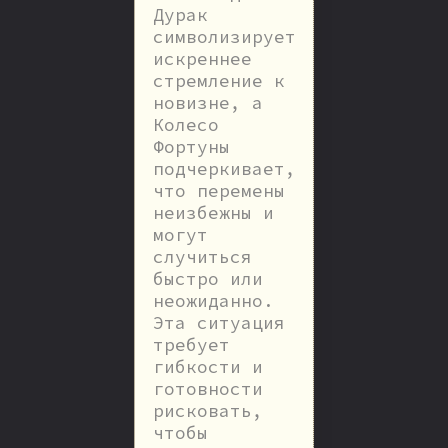
Дурак
символизирует
искреннее
стремление к
новизне, а
Колесо
Фортуны
подчеркивает,
что перемены
неизбежны и
могут
случиться
быстро или
неожиданно.
Эта ситуация
требует
гибкости и
готовности
рисковать,
чтобы