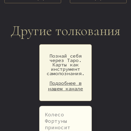
Другие толкования
Познай себя
через Таро.
Карты как
инструмент
самопознания.
Подробнее в
нашем канале
Колесо
Фортуны
приносит