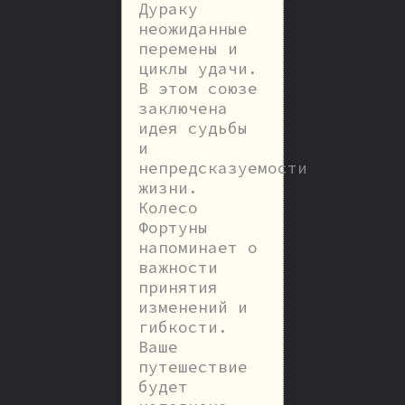
Дураку
неожиданные
перемены и
циклы удачи.
В этом союзе
заключена
идея судьбы
и
непредсказуемости
жизни.
Колесо
Фортуны
напоминает о
важности
принятия
изменений и
гибкости.
Ваше
путешествие
будет