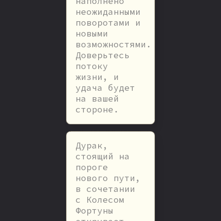
наполнено
неожиданными
поворотами и
новыми
возможностями.
Доверьтесь
потоку
жизни, и
удача будет
на вашей
стороне.
Дурак,
стоящий на
пороге
нового пути,
в сочетании
с Колесом
Фортуны