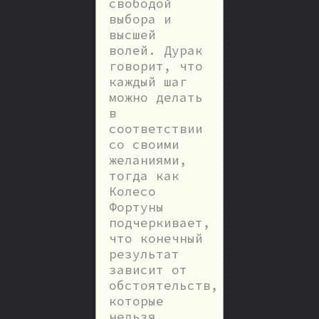
свободой
выбора и
высшей
волей. Дурак
говорит, что
каждый шаг
можно делать
в
соответствии
со своими
желаниями,
тогда как
Колесо
Фортуны
подчеркивает,
что конечный
результат
зависит от
обстоятельств,
которые
нельзя