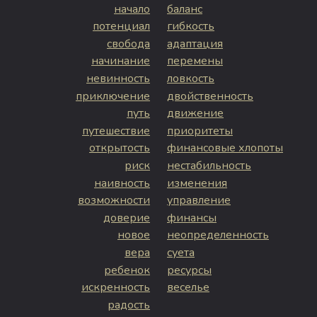
начало
баланс
потенциал
гибкость
свобода
адаптация
начинание
перемены
невинность
ловкость
приключение
двойственность
путь
движение
путешествие
приоритеты
открытость
финансовые хлопоты
риск
нестабильность
наивность
изменения
возможности
управление
доверие
финансы
новое
неопределенность
вера
суета
ребенок
ресурсы
искренность
веселье
радость