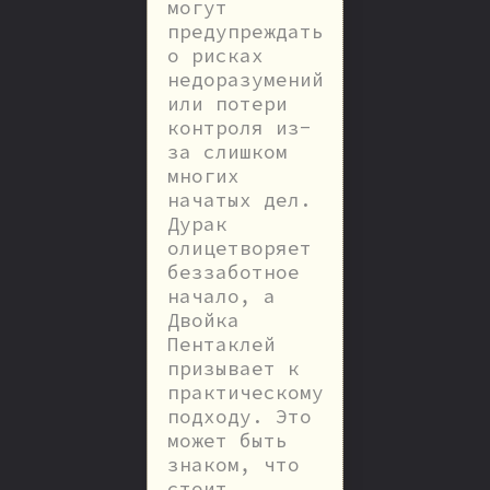
могут
предупреждать
о рисках
недоразумений
или потери
контроля из-
за слишком
многих
начатых дел.
Дурак
олицетворяет
беззаботное
начало, а
Двойка
Пентаклей
призывает к
практическому
подходу. Это
может быть
знаком, что
стоит