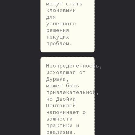
могут стать
ключевыми
для
успешного
решения
текущих
проблем.
Неопределенность,
исходящая от
Дурака,
может быть
привлекательной,
но Двойка
Пентаклей
напоминает о
важности
практики и
реализма.