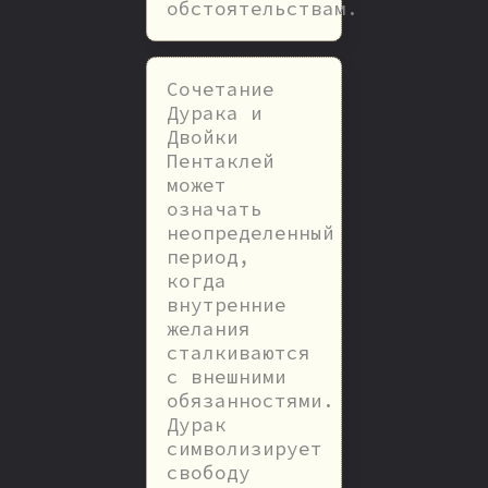
обстоятельствам.
Сочетание
Дурака и
Двойки
Пентаклей
может
означать
неопределенный
период,
когда
внутренние
желания
сталкиваются
с внешними
обязанностями.
Дурак
символизирует
свободу