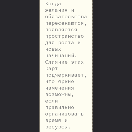
Когда
желания и
обязательства
пересекаются,
появляется
пространство
для роста и
новых
начинаний.
Слияние этих
карт
подчеркивает,
что яркие
изменения
возможны,
если
правильно
организовать
время и
ресурсы.