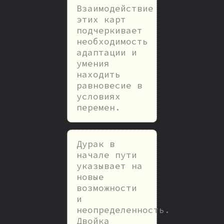
Взаимодействие
этих карт
подчеркивает
необходимость
адаптации и
умения
находить
равновесие в
условиях
перемен.
Дурак в
начале пути
указывает на
новые
возможности
и
неопределенность.
Двойка