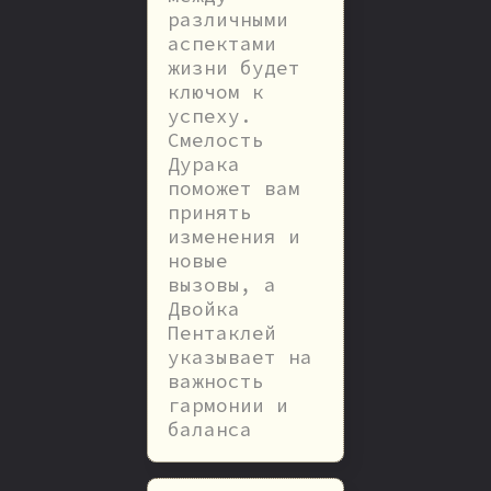
различными
аспектами
жизни будет
ключом к
успеху.
Смелость
Дурака
поможет вам
принять
изменения и
новые
вызовы, а
Двойка
Пентаклей
указывает на
важность
гармонии и
баланса