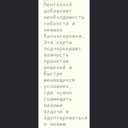
Пентаклей
добавляет
необходимость
гибкости и
навыка
балансировки.
Эти карты
подчеркивают
важность
принятия
решений в
быстро
меняющихся
условиях,
где нужно
совмещать
разные
задачи и
адаптироваться
к новым