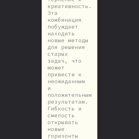
креативность.
Эта
комбинация
побуждает
находить
новые методы
для решения
старых
задач, что
может
привести к
неожиданным
и
положительным
результатам.
Гибкость и
смелость
открывать
новые
горизонты