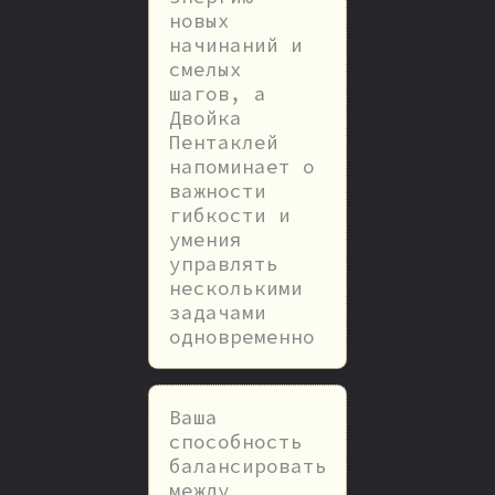
новых
начинаний и
смелых
шагов, а
Двойка
Пентаклей
напоминает о
важности
гибкости и
умения
управлять
несколькими
задачами
одновременно
Ваша
способность
балансировать
между