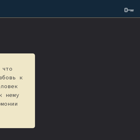
 что
юбовь к
еловек
к нему
рмонии