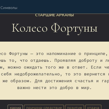
Символы
СТАРШИЕ АРКАНЫ
Колесо Фортуны
есо Фортуны — это напоминание о принципе,
ешь то, что отдаешь. Проявляя доброту и л
м, можно ожидать того же в ответ. Если ч
 себя недоброжелательно, то это вернется 
 же образом. Для достижения счастья и га
важно нести это добро в мир.
карма
причина-следствие
позитив
отдача