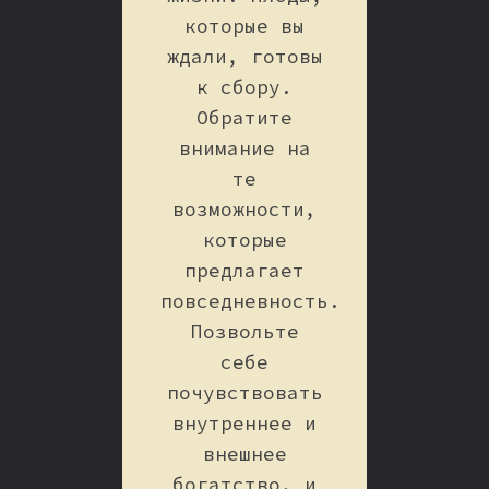
которые вы
ждали, готовы
к сбору.
Обратите
внимание на
те
возможности,
которые
предлагает
повседневность.
Позвольте
себе
почувствовать
внутреннее и
внешнее
богатство, и