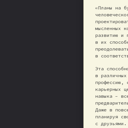
«Планы на б
человеческо
проектирова
мысленных к
развитию и 
в их способ
преодолеват
в соответст
Эта способн
в различных
профессию, 
карьерных ц
навыка – вс
предварител
Даже в повс
планируя св
с друзьями.