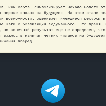
ов, как карта, символизирует начало нового эт
ы первые «планы на будущее». На этом этапе че
ои возможности, оценивает имеющиеся ресурсы и
ые шаги к реализации задуманного. Это время, 
, но конечный результат еще не определен, что
т важность наличия четких «планов на будущее»
вижения вперед.