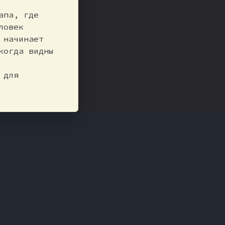
апа, где
ловек
 начинает
когда видны
 для