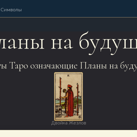
Символы
ланы на будущ
ы Таро означающие Планы на буд
Двойка Жезлов