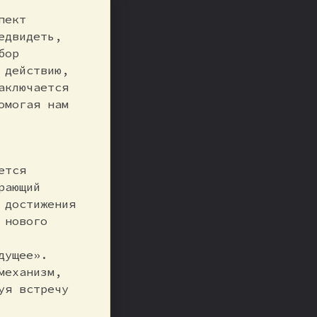
пект
едвидеть,
бор
 действию,
аключается
омогая нам
ется
рающий
 достижения
 нового
дущее».
механизм,
уя встречу