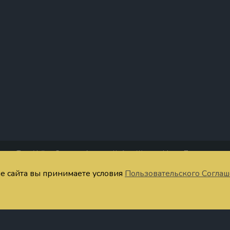
Таро Уэйта
Старшие Арканы
Кубки
Жезлы
Мечи
Пентакли
четания Таро
Тест
Запомнить значения
Расклады онлайн
Символы
Ста
ие сайта вы принимаете условия
Пользовательского Согла
ратная связь
Публичная оферта
Пользовательское соглашение