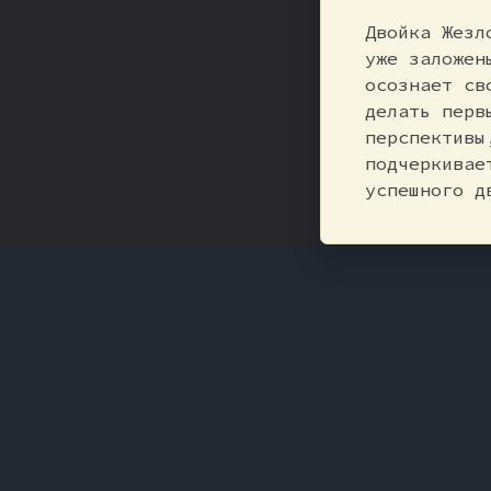
Двойка Жезл
уже заложен
осознает св
делать перв
перспективы
подчеркивае
успешного д