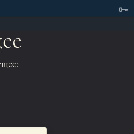
ее
ущее: