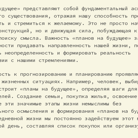
удущее» представляют собой фундаментальный ас
го существования, отражая нашу способность пр
ть и стремиться к желаемому. Это не просто на
онструкций, но и движущая сила, побуждающая к
поиску смысла. Важность «планов на будущее» з
ности придавать направленность нашей жизни, п
ь неопределенность и формировать реальность
вии с нашими стремлениями.
ость к прогнозированию и планированию проявля
 жизненных ситуациях. Например, человек, выби
строит «планы на будущее», определяя шаги для
елей. Создание семьи, покупка жилья, освоение
е эти значимые этапы жизни немыслимы без
ьного осмысления и формирования «планов на бу
едневной жизни мы постоянно задействуем этот 
ой день, составляя список покупок или организ