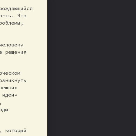
рождающийся
ость. Это
роблемы,
человеку
е решения
рческом
озникнуть
нешних
 идеи»
,
оды
, который