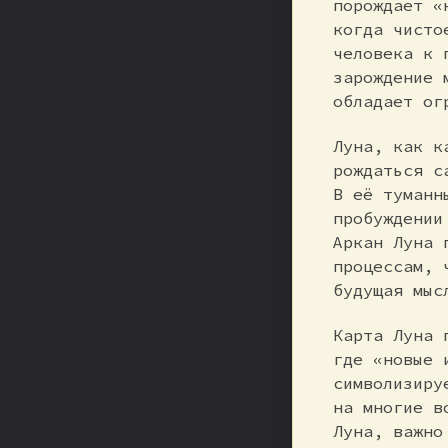
порождает «
когда чисто
человека к 
зарождение 
обладает ог
Луна, как к
рождаться с
В её туманн
пробуждении
Аркан Луна 
процессам, 
будущая мыс
Карта Луна 
где «новые 
символизиру
на многие в
Луна, важно