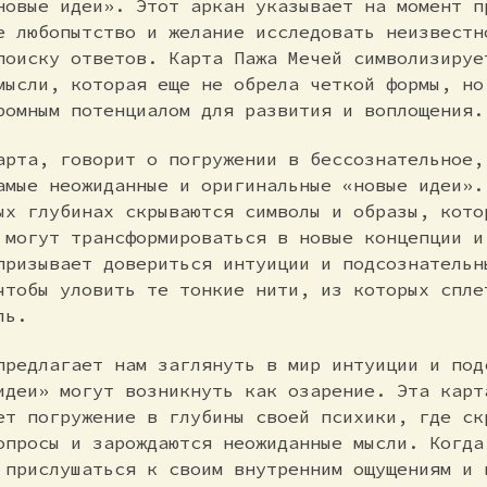
новые идеи». Этот аркан указывает на момент п
е любопытство и желание исследовать неизвестн
поиску ответов. Карта Пажа Мечей символизируе
мысли, которая еще не обрела четкой формы, но
ромным потенциалом для развития и воплощения.
арта, говорит о погружении в бессознательное,
амые неожиданные и оригинальные «новые идеи».
ых глубинах скрываются символы и образы, кото
 могут трансформироваться в новые концепции и
призывает довериться интуиции и подсознательн
чтобы уловить те тонкие нити, из которых спле
ль.
предлагает нам заглянуть в мир интуиции и под
идеи» могут возникнуть как озарение. Эта карт
ет погружение в глубины своей психики, где ск
опросы и зарождаются неожиданные мысли. Когда
 прислушаться к своим внутренним ощущениям и 