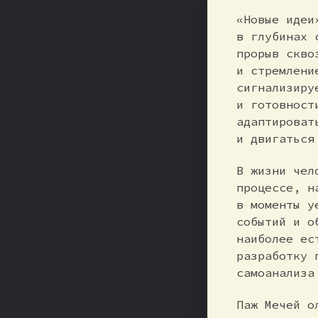
«Новые идеи
в глубинах 
прорыв скво
и стремлени
сигнализиру
и готовност
адаптироват
и двигаться
В жизни чел
процессе, н
в моменты у
событий и о
наиболее ес
разработку 
самоанализа
Паж Мечей о