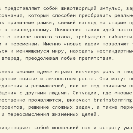
» представляют собой животворящий импульс, за
сознания, который способен преобразить реальн
зь привычные рамки, свежий взгляд на старые п
е к неизведанному. Появление таких идей часто
ет о начале нового этапа, требующего гибкости
и к переменам. Именно «новые идеи» позволяют 
ься к меняющемуся миру, находить нестандартны
 вперед, преодолевая любые препятствия.
овека «новые идеи» играют ключевую роль в тво
аучном поиске и личностном росте. Они могут в
единения и размышлений, или же под влиянием в
бщения с другими людьми. Ситуации, где «новые
тественно проявляются, включают brainstorming
проектов, решение сложных задач, а также пери
 и переосмысления жизненных целей.
лицетворяет собой юношеский пыл и остроту ума