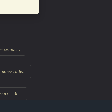
зможнос...
новых иде...
взгляде...