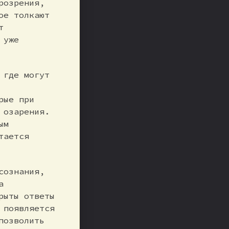
розрения,
ое толкают
т
 уже
 где могут
рые при
 озарения.
ым
тается
сознания,
а
рыты ответы
 появляется
позволить