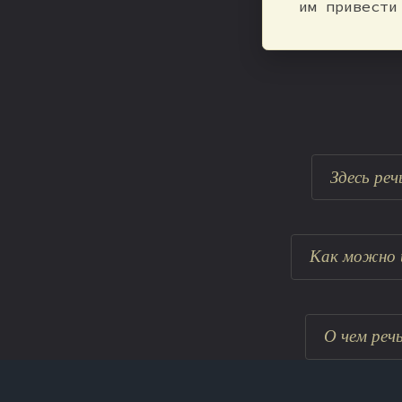
им привести
Здесь реч
Как можно и
О чем реч