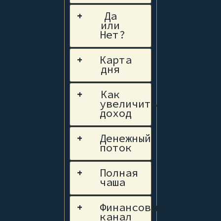
Да
+
или
Нет?
Карта
+
дня
Как
+
увеличить
доход
Денежный
+
поток
Полная
+
чаша
Финансовый
+
канал