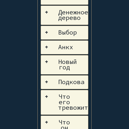
Денежное
+
дерево
Выбор
+
Анкх
+
Новый
+
год
Подкова
+
Что
+
его
тревожит
Что
+
он