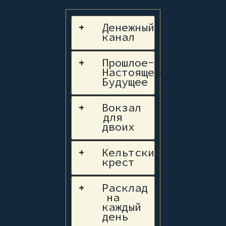
Денежный
+
канал
Прошлое-
+
Настоящее-
Будущее
Вокзал
+
для
двоих
Кельтский
+
крест
Расклад
+
на
каждый
день