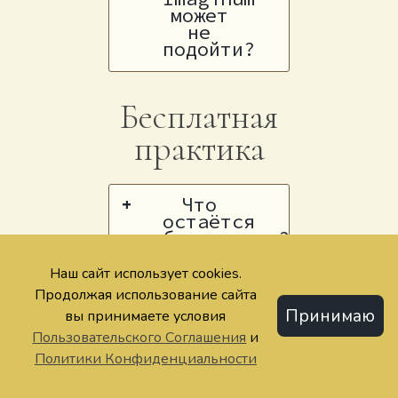
может
не
подойти?
Бесплатная
практика
Что
+
остаётся
бесплатным?
Наш сайт использует cookies.
Чем
+
Продолжая использование сайта
быстрые
Принимаю
расклады
вы принимаете условия
отличаются
Пользовательского Соглашения
и
от ИИ-
Политики Конфиденциальности
раскладов?