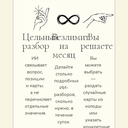
Цельный
Безлимит
Вы
разбор
на
решаете
месяц
ИИ
Вы
связывает
можете
Делайте
вопрос,
выбрать
столько
позиции
—
подробных
и карты,
раздать
ИИ-
а не
случайные
разборов,
перечисляет
карты из
сколько
отдельные
колоды
нужно, в
значения.
или
течение
указать
суток.
конкретные