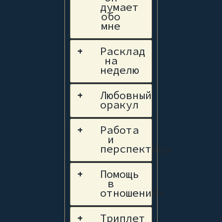
думает
обо
мне
Расклад
+
на
неделю
Любовный
+
оракул
Работа
+
и
перспективы
Помощь
+
в
отношениях
Триплет
+