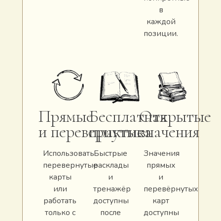
в
каждой
позиции.
Прямые
Бесплатная
Открытые
и перевернутые
практика
значения
Использовать
Быстрые
Значения
перевернутые
расклады
прямых
карты
и
и
или
тренажёр
перевёрнутых
работать
доступны
карт
только с
после
доступны