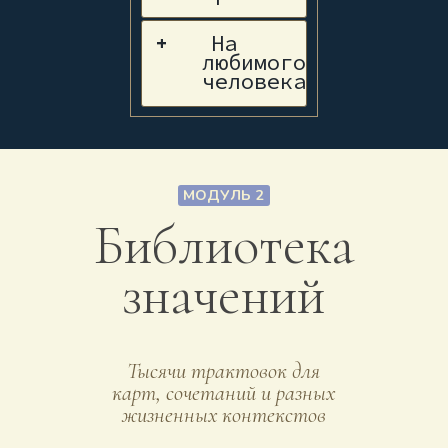
На
+
любимого
человека
МОДУЛЬ 2
Библиотека
значений
Тысячи трактовок для
карт, сочетаний и разных
жизненных контекстов