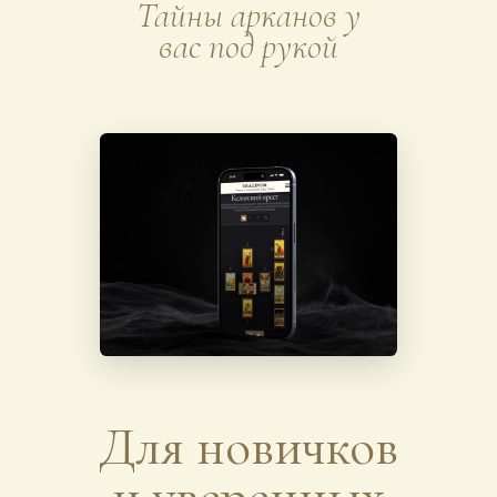
Тайны арканов у
вас под рукой
Для новичков
и уверенных