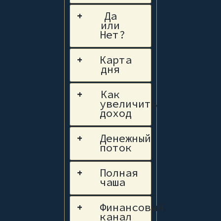
Да
+
или
Нет?
Карта
+
дня
Как
+
увеличить
доход
Денежный
+
поток
Полная
+
чаша
Финансовый
+
канал