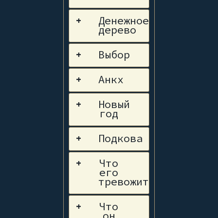
Денежное
+
дерево
Выбор
+
Анкх
+
Новый
+
год
Подкова
+
Что
+
его
тревожит
Что
+
он