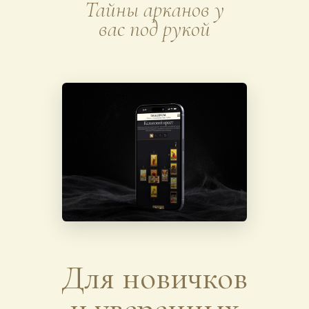
Тайны арканов у
вас под рукой
Для новичков
и уверенных