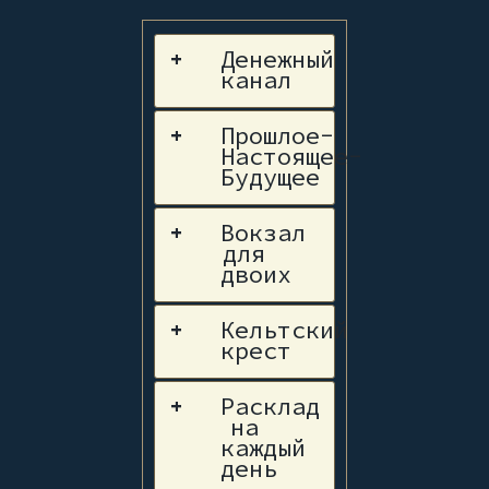
Денежный
+
канал
Прошлое-
+
Настоящее-
Будущее
Вокзал
+
для
двоих
Кельтский
+
крест
Расклад
+
на
каждый
день