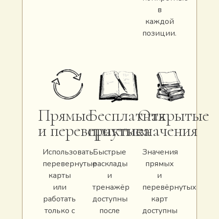
в
каждой
позиции.
Прямые
Бесплатная
Открытые
и перевернутые
практика
значения
Использовать
Быстрые
Значения
перевернутые
расклады
прямых
карты
и
и
или
тренажёр
перевёрнутых
работать
доступны
карт
только с
после
доступны