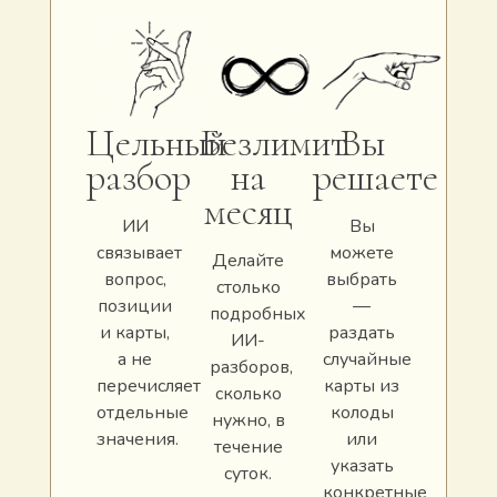
Цельный
Безлимит
Вы
разбор
на
решаете
месяц
ИИ
Вы
связывает
можете
Делайте
вопрос,
выбрать
столько
позиции
—
подробных
и карты,
раздать
ИИ-
а не
случайные
разборов,
перечисляет
карты из
сколько
отдельные
колоды
нужно, в
значения.
или
течение
указать
суток.
конкретные