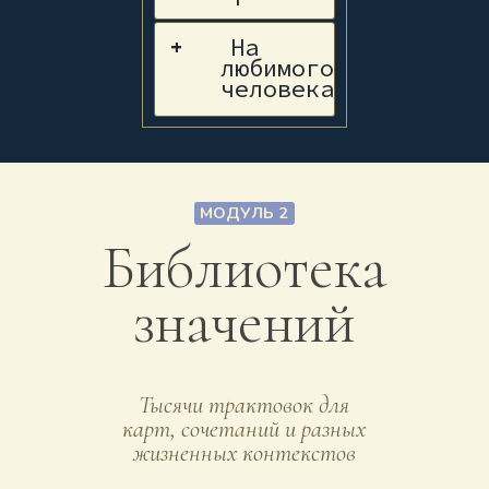
На
+
любимого
человека
МОДУЛЬ 2
Библиотека
значений
Тысячи трактовок для
карт, сочетаний и разных
жизненных контекстов