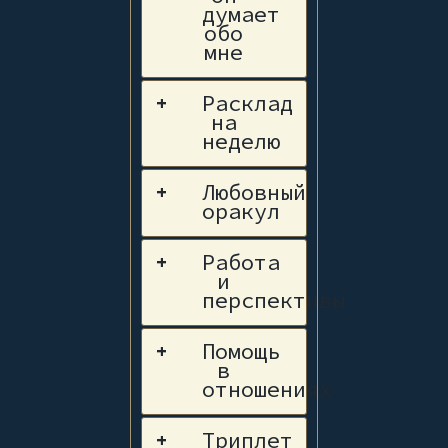
думает
обо
мне
Расклад
+
на
неделю
Любовный
+
оракул
Работа
+
и
перспективы
Помощь
+
в
отношениях
Триплет
+