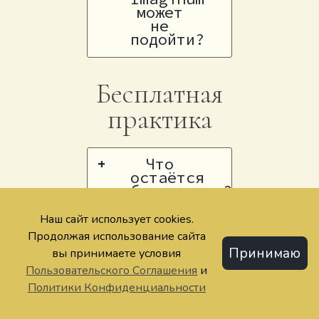
может
не
подойти?
Бесплатная
практика
Что
+
остаётся
бесплатным?
Наш сайт использует cookies.
Чем
+
Продолжая использование сайта
быстрые
Принимаю
расклады
вы принимаете условия
отличаются
Пользовательского Соглашения
и
от ИИ-
Политики Конфиденциальности
раскладов?